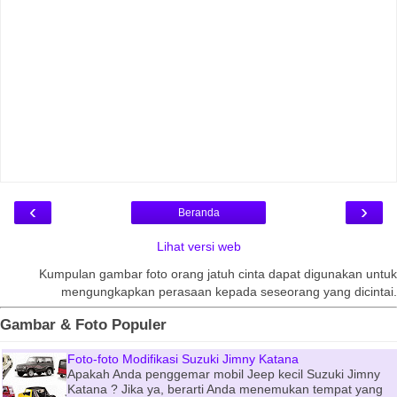
‹
›
Beranda
Lihat versi web
Kumpulan gambar foto orang jatuh cinta dapat digunakan untuk
mengungkapkan perasaan kepada seseorang yang dicintai.
Gambar & Foto Populer
Foto-foto Modifikasi Suzuki Jimny Katana
Apakah Anda penggemar mobil Jeep kecil Suzuki Jimny
Katana ? Jika ya, berarti Anda menemukan tempat yang