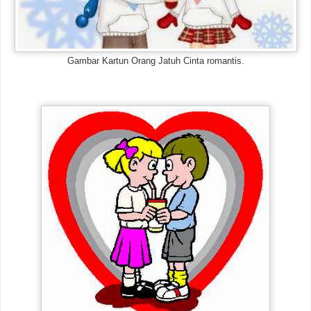
Gambar Kartun Orang Jatuh Cinta romantis.