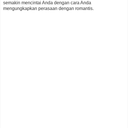
semakin mencintai Anda dengan cara Anda
mengungkapkan perasaan dengan romantis.