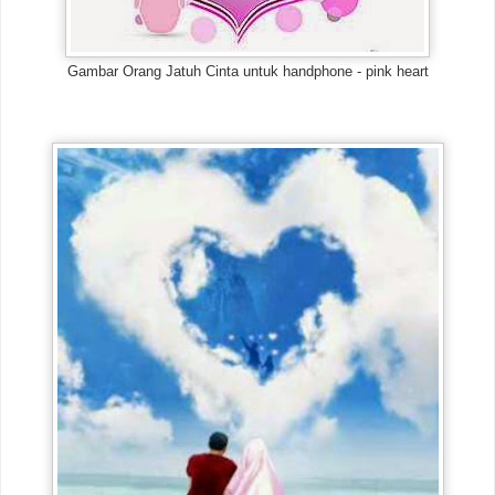
Gambar Orang Jatuh Cinta untuk handphone - pink heart