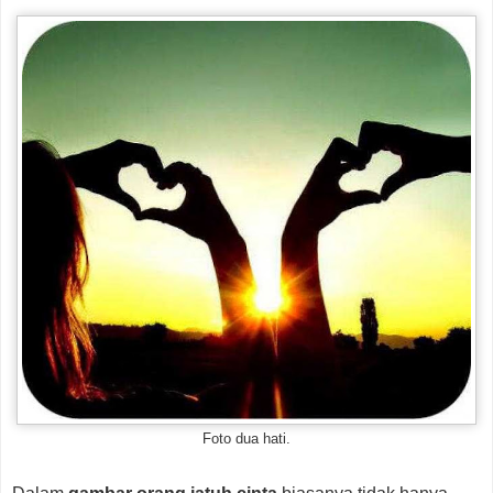
Foto dua hati.