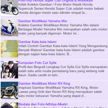
Foto-foto Honda Super Cub Original & Modifikasi
Inilah Koleksi Gambar / Foto Motor Klasik Honda
Supercub Series Honda Super Cub adalah motor bebek
Honda dengan mesin satu silinder empat la...
Gambar Modifikasi Yamaha Mio
Koleksi Gambar Modifikasi Motor Yamaha Mio dalam
Berbagai Model Yamaha Mio merupakan salah satu motor
matic yang banyak digemari. Motor ini...
Gambar Kata-kata Islami
Inilah Contoh Gambar Kata-kata Islami Yang Mengandung
Banyak Makna! Gambar kata-kata Islami adalah gambar
dengan sajian kata-kata Islami. B...
Kumpulan Foto Cut Syifa
Profil dan Biografi Lengkap Cut Syifa Cut Syifa merupakan
salah satu artis muda pendatang baru yang sedang naik
daun. Gadis cantik ini lahi...
Gambar Modifikasi Motor RX King
Inspirasi Gambar Modifikasi Yamaha RX King, Motor
Lawas yang Unik dan Keren RX King merupakan salah
satu motor keluaran Yamaha yang dapat d...
Biodata dan Foto Adhitya Alkatiri