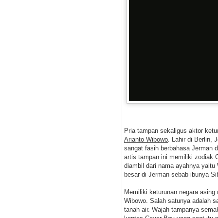
Pria tampan sekaligus aktor ket
Arianto Wibowo
. Lahir di Berlin
sangat fasih berbahasa Jerman dan
artis tampan ini memiliki zodia
diambil dari nama ayahnya yaitu
besar di Jerman sebab ibunya Si
Memiliki keturunan negara asing
Wibowo. Salah satunya adalah sa
tanah air. Wajah tampanya semak