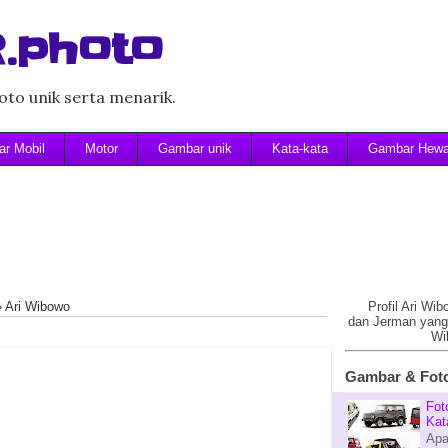
.photo
to unik serta menarik.
r Mobil
Motor
Gambar unik
Kata-kata
Gambar Hew
»
Ari Wibowo
Profil Ari Wi
dan Jerman yang 
Wi
Gambar & Foto
Fot
Kat
Apa