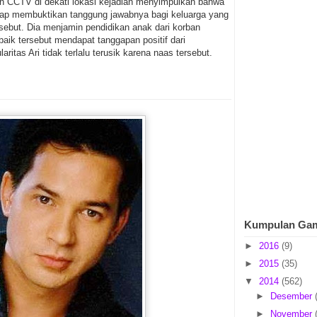
n CCTV di dekati lokasi kejadian menyimpulkan bahwa
tetap membuktikan tanggung jawabnya bagi keluarga yang
sebut. Dia menjamin pendidikan anak dari korban
aik tersebut mendapat tanggapan positif dari
ritas Ari tidak terlalu terusik karena naas tersebut.
Kumpulan Ga
►
2016
(9)
►
2015
(35)
▼
2014
(562)
►
Desember
►
November