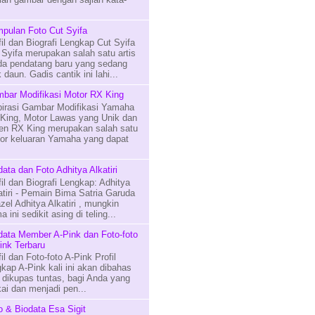
pulan Foto Cut Syifa
fil dan Biografi Lengkap Cut Syifa
 Syifa merupakan salah satu artis
a pendatang baru yang sedang
 daun. Gadis cantik ini lahi...
bar Modifikasi Motor RX King
pirasi Gambar Modifikasi Yamaha
King, Motor Lawas yang Unik dan
en RX King merupakan salah satu
or keluaran Yamaha yang dapat
data dan Foto Adhitya Alkatiri
fil dan Biografi Lengkap: Adhitya
atiri - Pemain Bima Satria Garuda
zel Adhitya Alkatiri , mungkin
 ini sedikit asing di teling...
data Member A-Pink dan Foto-foto
ink Terbaru
fil dan Foto-foto A-Pink Profil
gkap A-Pink kali ini akan dibahas
 dikupas tuntas, bagi Anda yang
i dan menjadi pen...
o & Biodata Esa Sigit