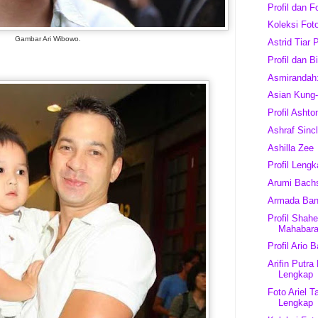
Profil dan F
Koleksi Fot
Gambar Ari Wibowo.
Astrid Tiar 
Profil dan Bi
Asmirandah:
Asian Kung-
Profil Ashto
Ashraf Sincl
Ashilla Zee
Profil Leng
Arumi Bach
Armada Ba
Profil Shah
Mahabara
Profil Ario 
Arifin Putra
Lengkap
Foto Ariel T
Lengkap