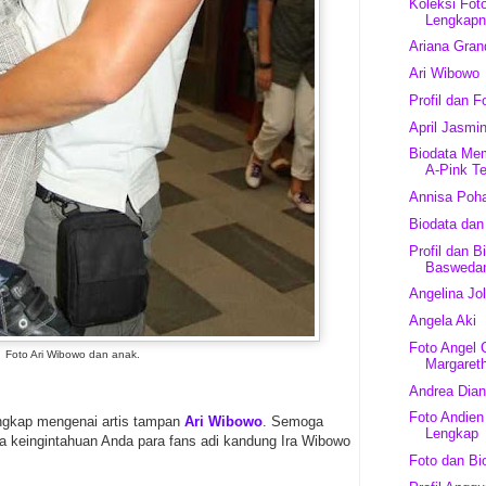
Koleksi Foto
Lengkap
Ariana Gran
Ari Wibowo
Profil dan F
April Jasmi
Biodata Mem
A-Pink Te
Annisa Pohan
Biodata dan
Profil dan B
Basweda
Angelina Jol
Angela Aki
Foto Angel 
Foto Ari Wibowo dan anak.
Margareth
Andrea Dia
Foto Andien 
lengkap mengenai artis tampan
Ari Wibowo
. Semoga
Lengkap
sa keingintahuan Anda para fans adi kandung Ira Wibowo
Foto dan Bio