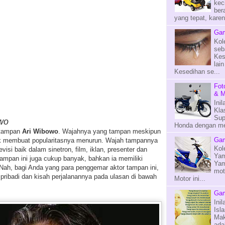
kec
ber
yang tepat, kare
Gam
Kol
seb
Kes
lai
Kesedihan se...
Fot
& M
Ini
Kla
Sup
owo
Honda dengan mes
s tampan
Ari Wibowo
. Wajahnya yang tampan meskipun
Gam
k membuat popularitasnya menurun. Wajah tampannya
Kol
levisi baik dalam sinetron, film, iklan, presenter dan
Yam
tampan ini juga cukup banyak, bahkan ia memiliki
Yam
 Nah, bagi Anda yang para penggemar aktor tampan ini,
mot
pribadi dan kisah perjalanannya pada ulasan di bawah
Motor ini...
Gam
Ini
Isl
Mak
ada