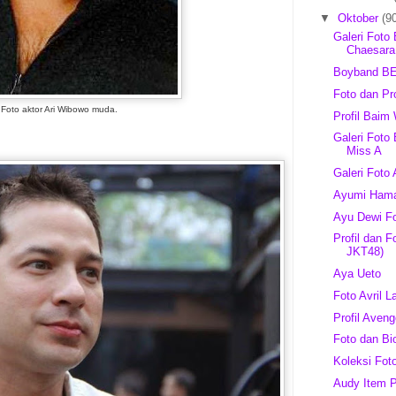
▼
Oktober
(9
Galeri Foto
Chaesara
Boyband B
Foto dan P
Foto aktor Ari Wibowo muda.
Profil Baim
Galeri Foto
Miss A
Galeri Foto
Ayumi Ham
Ayu Dewi Fo
Profil dan 
JKT48)
Aya Ueto
Foto Avril L
Profil Aven
Foto dan Bi
Koleksi Fot
Audy Item P