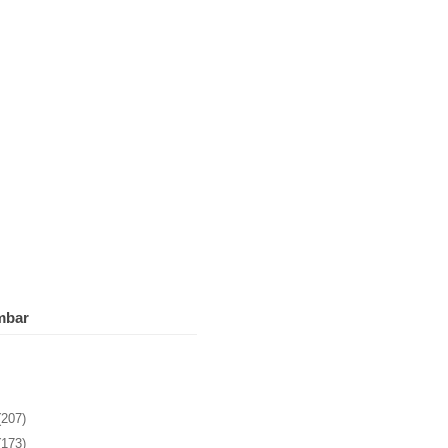
mbar
(207)
(173)