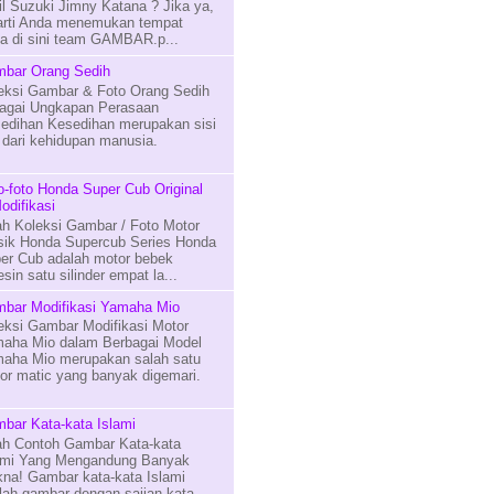
il Suzuki Jimny Katana ? Jika ya,
arti Anda menemukan tempat
na di sini team GAMBAR.p...
bar Orang Sedih
eksi Gambar & Foto Orang Sedih
agai Ungkapan Perasaan
edihan Kesedihan merupakan sisi
n dari kehidupan manusia.
o-foto Honda Super Cub Original
odifikasi
lah Koleksi Gambar / Foto Motor
sik Honda Supercub Series Honda
er Cub adalah motor bebek
in satu silinder empat la...
bar Modifikasi Yamaha Mio
eksi Gambar Modifikasi Motor
aha Mio dalam Berbagai Model
aha Mio merupakan salah satu
or matic yang banyak digemari.
bar Kata-kata Islami
lah Contoh Gambar Kata-kata
ami Yang Mengandung Banyak
na! Gambar kata-kata Islami
lah gambar dengan sajian kata-