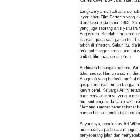
kontes Cover Boy yang saat itu po
Langkahnya menjadi artis semaki
layar lebar. Film Pertama yang di
diproduksi pada tahun 1993. Sej
yang juga seorang artis yaitu
Ira
Bagaskara. Setelah film perdan
Bahkan, pada saat gairah film In
tokoh di sinetron. Selain itu, dia
terkenal hingga sampai saat ini 
baik di film maupun sinetron.
Berbicara hubungan asmara,
Ari
tidak sedap. Namun saat ini, di
Anugerah yang berbeda profesi d
gosip keretakan rumah tangga, me
kawin cerai. Keluarga Ari ini teta
buah perkawinannya yang semaki
tersebut berjenis kelamin laki-
Memang sempat beredar kabar ker
namun hal itu mereka tepis dan
Sayangnya, popularitas
Ari Wib
menimpanya pada saat mengemud
penyeberang jalan dan menyebab