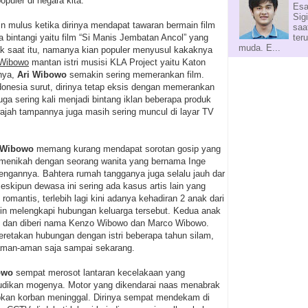
puler di negara kita.
Esa
Sig
n mulus ketika dirinya mendapat tawaran bermain film
saa
ter
a bintangi yaitu film “Si Manis Jembatan Ancol” yang
muda. E...
ak saat itu, namanya kian populer menyusul kakaknya
 Wibowo
mantan istri musisi KLA Project yaitu Katon
anya,
Ari Wibowo
semakin sering memerankan film.
donesia surut, dirinya tetap eksis dengan memerankan
 juga sering kali menjadi bintang iklan beberapa produk
wajah tampannya juga masih sering muncul di layar TV
 Wibowo
memang kurang mendapat sorotan gosip yang
a menikah dengan seorang wanita yang bernama Inge
engannya. Bahtera rumah tangganya juga selalu jauh dar
skipun dewasa ini sering ada kasus artis lain yang
p romantis, terlebih lagi kini adanya kehadiran 2 anak dari
n melengkapi hubungan keluarga tersebut. Kedua anak
laki dan diberi nama Kenzo Wibowo dan Marco Wibowo.
etakan hubungan dengan istri beberapa tahun silam,
 aman-aman saja sampai sekarang.
owo
sempat merosot lantaran kecelakaan yang
ikan mogenya. Motor yang dikendarai naas menabrak
kan korban meninggal. Dirinya sempat mendekam di