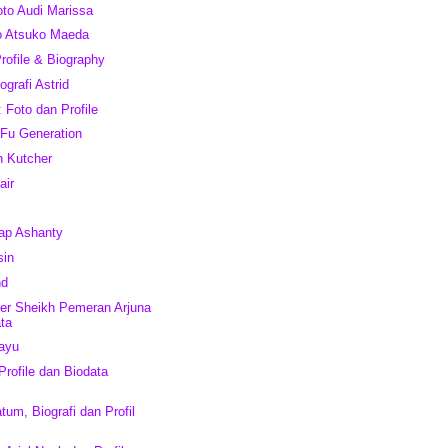
oto Audi Marissa
o Atsuko Maeda
Profile & Biography
ografi Astrid
 Foto dan Profile
Fu Generation
n Kutcher
air
kap Ashanty
sin
nd
eer Sheikh Pemeran Arjuna
ta
Bayu
 Profile dan Biodata
atum, Biografi dan Profil