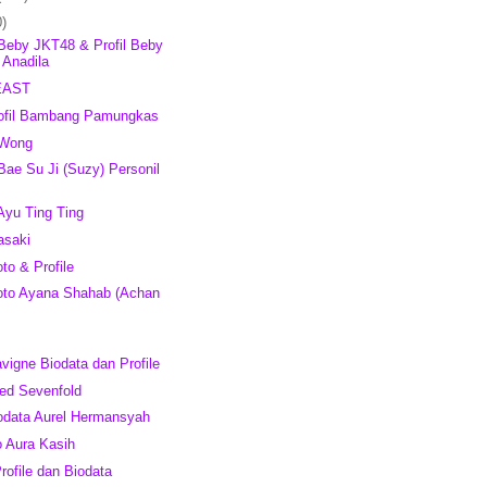
0)
 Beby JKT48 & Profil Beby
 Anadila
EAST
rofil Bambang Pamungkas
 Wong
 Bae Su Ji (Suzy) Personil
 Ayu Ting Ting
asaki
to & Profile
Foto Ayana Shahab (Achan
avigne Biodata dan Profile
ged Sevenfold
odata Aurel Hermansyah
o Aura Kasih
rofile dan Biodata