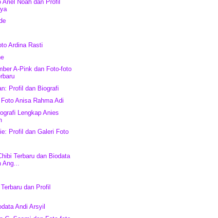
 Ariel Noah dan Profil
nya
de
oto Ardina Rasti
ne
ber A-Pink dan Foto-foto
rbaru
: Profil dan Biografi
 Foto Anisa Rahma Adi
iografi Lengkap Anies
n
ie: Profil dan Galeri Foto
Chibi Terbaru dan Biodata
 Ang...
n
Terbaru dan Profil
data Andi Arsyil