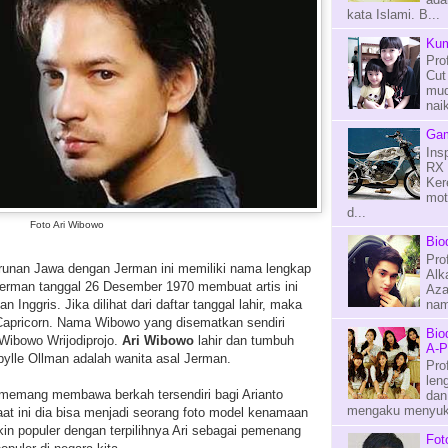
kata Islami. B...
Kum
Pro
Cut
mud
naik
Gam
Ins
RX 
Ker
mot
d...
Foto Ari Wibowo
Bio
Pro
urunan Jawa dengan Jerman ini memiliki nama lengkap
Alk
, Jerman tanggal 26 Desember 1970 membuat artis ini
Aza
nama
 Inggris. Jika dilihat dari daftar tanggal lahir, maka
k Capricorn. Nama Wibowo yang disematkan sendiri
Bio
 Wibowo Wrijodiprojo.
Ari Wibowo
lahir dan tumbuh
A-P
bylle Ollman adalah wanita asal Jerman.
Pro
len
 memang membawa berkah tersendiri bagi Arianto
dan
mengaku menyuka
at ini dia bisa menjadi seorang foto model kenamaan
in populer dengan terpilihnya Ari sebagai pemenang
Fot