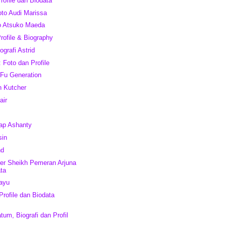
rofile dan Biodata
oto Audi Marissa
o Atsuko Maeda
Profile & Biography
ografi Astrid
 Foto dan Profile
Fu Generation
n Kutcher
air
kap Ashanty
sin
nd
eer Sheikh Pemeran Arjuna
ta
Bayu
 Profile dan Biodata
atum, Biografi dan Profil