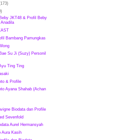
(173)
0)
 Beby JKT48 & Profil Beby
 Anadila
EAST
rofil Bambang Pamungkas
 Wong
 Bae Su Ji (Suzy) Personil
 Ayu Ting Ting
asaki
to & Profile
Foto Ayana Shahab (Achan
avigne Biodata dan Profile
ged Sevenfold
odata Aurel Hermansyah
o Aura Kasih