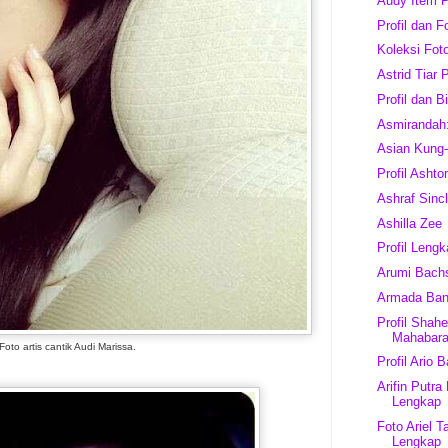
Audy Item P
Profil dan F
Koleksi Fot
Astrid Tiar 
Profil dan Bi
Asmirandah:
Asian Kung-
Profil Ashto
Ashraf Sincl
Ashilla Zee
Profil Leng
Arumi Bach
Armada Ba
Profil Shah
Mahabara
Foto artis cantik Audi Marissa.
Profil Ario 
Arifin Putra
Lengkap
Foto Ariel T
Lengkap