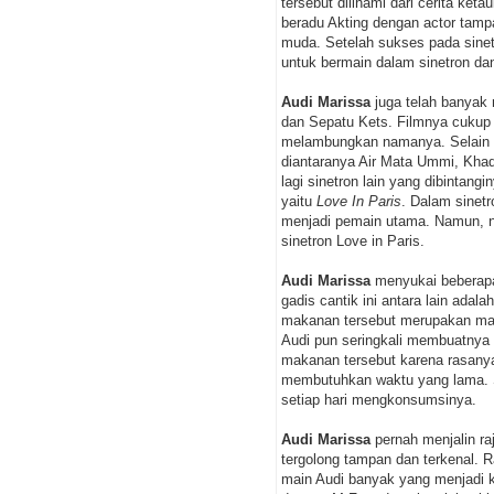
tersebut diilhami dari cerita ket
beradu Akting dengan actor tam
muda. Setelah sukses pada sinetro
untuk bermain dalam sinetron dan 
Audi Marissa
juga telah banyak m
dan Sepatu Kets. Filmnya cukup 
melambungkan namanya. Selain f
diantaranya Air Mata Ummi, Khad
lagi sinetron lain yang dibintangi
yaitu
Love In Paris
. Dalam sinet
menjadi pemain utama. Namun, n
sinetron Love in Paris.
Audi Marissa
menyukai beberapa
gadis cantik ini antara lain ada
makanan tersebut merupakan mak
Audi pun seringkali membuatnya s
makanan tersebut karena rasanya
membutuhkan waktu yang lama. S
setiap hari mengkonsumsinya.
Audi Marissa
pernah menjalin ra
tergolong tampan dan terkenal. Ra
main Audi banyak yang menjadi k