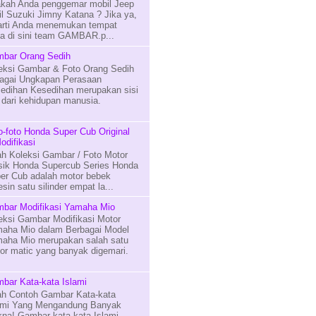
kah Anda penggemar mobil Jeep
il Suzuki Jimny Katana ? Jika ya,
arti Anda menemukan tempat
na di sini team GAMBAR.p...
bar Orang Sedih
eksi Gambar & Foto Orang Sedih
agai Ungkapan Perasaan
edihan Kesedihan merupakan sisi
n dari kehidupan manusia.
o-foto Honda Super Cub Original
odifikasi
lah Koleksi Gambar / Foto Motor
sik Honda Supercub Series Honda
er Cub adalah motor bebek
in satu silinder empat la...
bar Modifikasi Yamaha Mio
eksi Gambar Modifikasi Motor
aha Mio dalam Berbagai Model
aha Mio merupakan salah satu
or matic yang banyak digemari.
bar Kata-kata Islami
lah Contoh Gambar Kata-kata
ami Yang Mengandung Banyak
na! Gambar kata-kata Islami