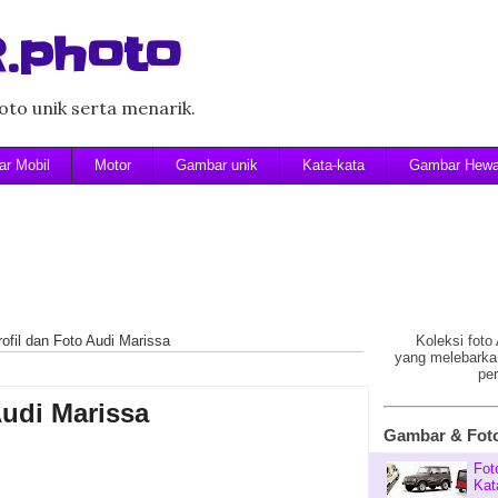
.photo
to unik serta menarik.
r Mobil
Motor
Gambar unik
Kata-kata
Gambar Hew
rofil dan Foto Audi Marissa
Koleksi foto
yang melebarkan
per
Audi Marissa
Gambar & Foto
Fot
Kat