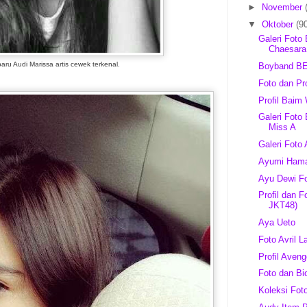
►
November
▼
Oktober
(9
Galeri Foto
Chaesara
baru Audi Marissa artis cewek terkenal.
Boyband B
Foto dan P
Profil Baim
Galeri Foto
Miss A
Galeri Foto
Ayumi Ham
Ayu Dewi Fo
Profil dan 
JKT48)
Aya Ueto
Foto Avril L
Profil Aven
Foto dan Bi
Koleksi Fot