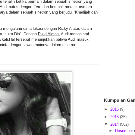
tu terjalin ketika bermain dalam sebuah sinetron yang
, Audi putus dengan Fero dan kembali merajut asmara
arya
dalam sebuah sinetron yang berjudul “Khadijah dan
ia mengalami cinta lokasi dengan Rizky Alatas dalam
Aku suka Dia”. Dengan
Rizki Alatas
, Audi mengalami
 kali.Hal tersebut menunjukkan bahwa Audi masuk
 cinta dengan lawan mainnya dalam sinetron.
Kumpulan Ga
►
2016
(9)
►
2015
(35)
▼
2014
(562)
►
Desember