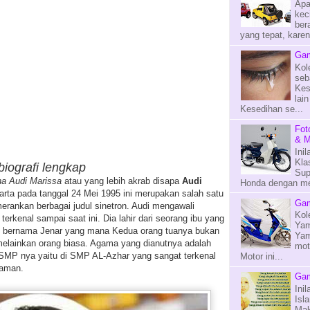
Apa
kec
ber
yang tepat, kare
Gam
Kol
seb
Kes
lai
Kesedihan se...
Fot
& M
Ini
Kla
biografi lengkap
Sup
a Audi Marissa
atau yang lebih akrab disapa
Audi
Honda dengan mes
karta pada tanggal 24 Mei 1995 ini merupakan salah satu
Gam
erankan berbagai judul sinetron. Audi mengawali
Kol
terkenal sampai saat ini. Dia lahir dari seorang ibu yang
Yam
h bernama Jenar yang mana Kedua orang tuanya bukan
Yam
 melainkan orang biasa. Agama yang dianutnya adalah
mot
 SMP nya yaitu di SMP AL-Azhar yang sangat terkenal
Motor ini...
laman.
Gam
Ini
Isl
Mak