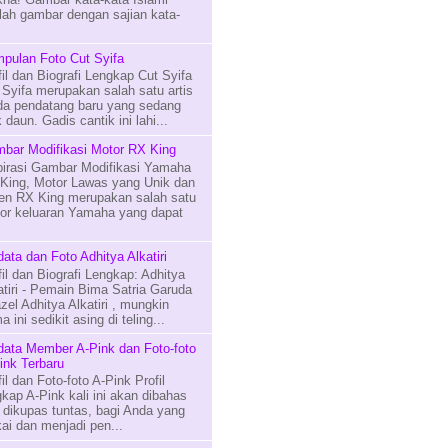
lah gambar dengan sajian kata-
pulan Foto Cut Syifa
fil dan Biografi Lengkap Cut Syifa
 Syifa merupakan salah satu artis
a pendatang baru yang sedang
 daun. Gadis cantik ini lahi...
bar Modifikasi Motor RX King
pirasi Gambar Modifikasi Yamaha
King, Motor Lawas yang Unik dan
en RX King merupakan salah satu
or keluaran Yamaha yang dapat
data dan Foto Adhitya Alkatiri
fil dan Biografi Lengkap: Adhitya
atiri - Pemain Bima Satria Garuda
zel Adhitya Alkatiri , mungkin
 ini sedikit asing di teling...
data Member A-Pink dan Foto-foto
ink Terbaru
fil dan Foto-foto A-Pink Profil
gkap A-Pink kali ini akan dibahas
 dikupas tuntas, bagi Anda yang
i dan menjadi pen...