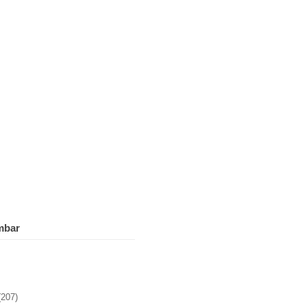
mbar
(207)