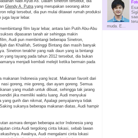
auladanan Nabi Ayub As. Dalam sinetron tersebut, dia
Fot
pan
Glendy A. Putra
yang merupakan seorang aktor
Esa
n religi tersebut, dia pun mulai ditawari rumah produksi
Sig
saa
juga layar lebar.
ter
muda. E...
embintangi film layar lebar, antara lain Putih Abu-Abu
sukses dipasaran tanah air sehingga makin
ilm, Audi pun membintangi beberapa Sinetron,
ijah dan Khalifah, Setinggi Bintang dan masih banyak
nya. Sinetron terakhir yang naik daun yang ia bintangi
ron yang tayang pada tahun 2012 tersebut, dia bukan
amanya menjadi kembali melejit ketika bermain pada
 makanan Indonesia yang lezat. Makanan favorit dari
lah nasi goreng, mie goreng, dan ayam goreng. Semua
anan yang mudah untuk dibuat, sehingga tak jarang
endiri jika memiliki waktu luang. Audi menyukai
 yang gurih dan nikmat, Apalagi penyajiannya tidak
aking sukanya beberapa makanan diatas, Audi hampir
jutan asmara dengan beberapa actor Indonesia yang
jutan cinta Audi tergolong cinta lokasi, sebab lawan
ekasihnya. Awalnya, Audi mengalami cinta lokasi