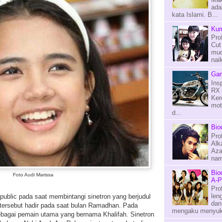
ada
kata Islami. B...
Kum
Pro
Cut
mud
naik
Gam
Ins
RX 
Ker
mot
d...
Bio
Pro
Alk
Aza
nama
Bio
Foto Audi Marissa
A-P
Pro
len
 public pada saat membintangi sinetron yang berjudul
dan
 tersebut hadir pada saat bulan Ramadhan. Pada
mengaku menyuka
sebagai pemain utama yang bernama Khalifah. Sinetron