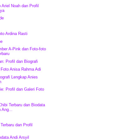
 Ariel Noah dan Profil
nya
de
oto Ardina Rasti
ne
ber A-Pink dan Foto-foto
rbaru
: Profil dan Biografi
 Foto Anisa Rahma Adi
iografi Lengkap Anies
n
ie: Profil dan Galeri Foto
Chibi Terbaru dan Biodata
 Ang...
n
Terbaru dan Profil
data Andi Arsyil