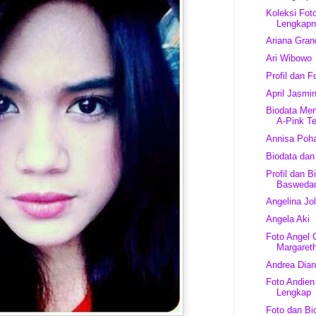
Koleksi Foto
Lengkap
Ariana Gran
Ari Wibowo
Profil dan F
April Jasmi
Biodata Mem
A-Pink Te
Annisa Pohan
Biodata dan
Profil dan B
Basweda
Angelina Jol
Angela Aki
Foto Angel 
Margareth
Andrea Dia
Foto Andien 
Lengkap
Foto dan Bio