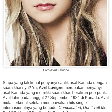
Foto Avril Lavigne
Siapa yang tak kenal penyanyi cantik asal Kanada dengan
suara khasnya? Ya,
Avril Lavigne
merupakan penyanyi
asal Kanada yang memiliki suara khas beraliran pop-punk.
Avril lahir pada tanggal 27 September 1984 di Kanada. Avril
mulai terkenal setelah membawakan hits single
internasionalnya yang berjudul
Complicated
,
Don’t Tell Me
,