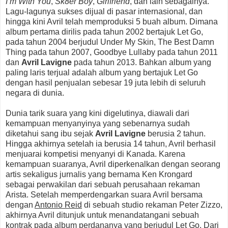
I’m With You
,
Sk8er Boy
,
Girlfriend
, dan lain sebagainya.
Lagu-lagunya sukses dijual di pasar internasional, dan
hingga kini Avril telah memproduksi 5 buah album. Dimana
album pertama dirilis pada tahun 2002 bertajuk Let Go,
pada tahun 2004 berjudul Under My Skin, The Best Damn
Thing pada tahun 2007, Goodbye Lullaby pada tahun 2011
dan
Avril Lavigne
pada tahun 2013. Bahkan album yang
paling laris terjual adalah album yang bertajuk Let Go
dengan hasil penjualan sebesar 19 juta lebih di seluruh
negara di dunia.
Dunia tarik suara yang kini digelutinya, diawali dari
kemampuan menyanyinya yang sebenarnya sudah
diketahui sang ibu sejak
Avril Lavigne
berusia 2 tahun.
Hingga akhirnya setelah ia berusia 14 tahun, Avril berhasil
menjuarai kompetisi menyanyi di Kanada. Karena
kemampuan suaranya, Avril diperkenalkan dengan seorang
artis sekaligus jurnalis yang bernama Ken Krongard
sebagai perwakilan dari sebuah perusahaan rekaman
Arista. Setelah memperdengarkan suara Avril bersama
dengan
Antonio Reid
di sebuah studio rekaman Peter Zizzo,
akhirnya Avril ditunjuk untuk menandatangani sebuah
kontrak pada album perdananya yang berjudul Let Go. Dari