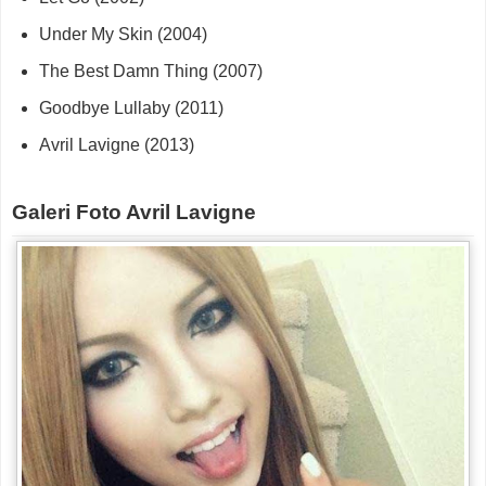
Under My Skin (2004)
The Best Damn Thing (2007)
Goodbye Lullaby (2011)
Avril Lavigne (2013)
Galeri Foto Avril Lavigne