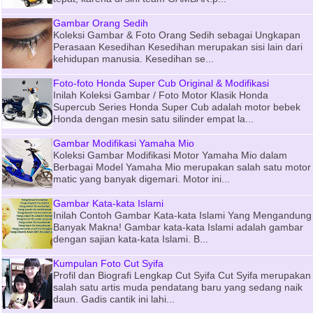
Gambar Orang Sedih
Koleksi Gambar & Foto Orang Sedih sebagai Ungkapan
Perasaan Kesedihan Kesedihan merupakan sisi lain dari
kehidupan manusia. Kesedihan se...
Foto-foto Honda Super Cub Original & Modifikasi
Inilah Koleksi Gambar / Foto Motor Klasik Honda
Supercub Series Honda Super Cub adalah motor bebek
Honda dengan mesin satu silinder empat la...
Gambar Modifikasi Yamaha Mio
Koleksi Gambar Modifikasi Motor Yamaha Mio dalam
Berbagai Model Yamaha Mio merupakan salah satu motor
matic yang banyak digemari. Motor ini...
Gambar Kata-kata Islami
Inilah Contoh Gambar Kata-kata Islami Yang Mengandung
Banyak Makna! Gambar kata-kata Islami adalah gambar
dengan sajian kata-kata Islami. B...
Kumpulan Foto Cut Syifa
Profil dan Biografi Lengkap Cut Syifa Cut Syifa merupakan
salah satu artis muda pendatang baru yang sedang naik
daun. Gadis cantik ini lahi...