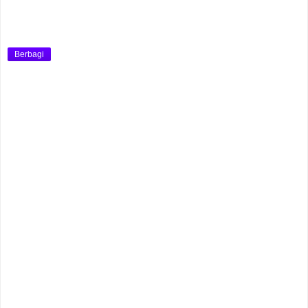
Berbagi