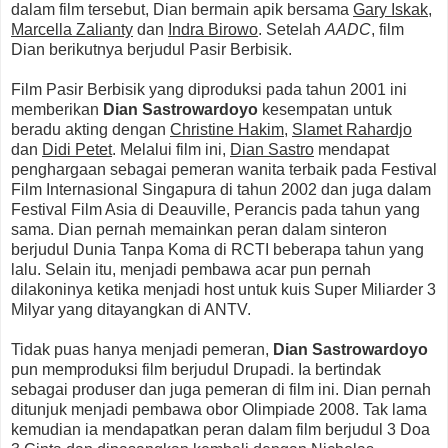
dalam film tersebut, Dian bermain apik bersama
Gary Iskak
,
Marcella Zalianty
dan
Indra Birowo
. Setelah
AADC
, film
Dian berikutnya berjudul Pasir Berbisik.
Film Pasir Berbisik yang diproduksi pada tahun 2001 ini
memberikan
Dian Sastrowardoyo
kesempatan untuk
beradu akting dengan
Christine Hakim
,
Slamet Rahardjo
dan
Didi Petet
. Melalui film ini,
Dian Sastro
mendapat
penghargaan sebagai pemeran wanita terbaik pada Festival
Film Internasional Singapura di tahun 2002 dan juga dalam
Festival Film Asia di Deauville, Perancis pada tahun yang
sama. Dian pernah memainkan peran dalam sinteron
berjudul Dunia Tanpa Koma di RCTI beberapa tahun yang
lalu. Selain itu, menjadi pembawa acar pun pernah
dilakoninya ketika menjadi host untuk kuis Super Miliarder 3
Milyar yang ditayangkan di ANTV.
Tidak puas hanya menjadi pemeran,
Dian Sastrowardoyo
pun memproduksi film berjudul Drupadi. Ia bertindak
sebagai produser dan juga pemeran di film ini. Dian pernah
ditunjuk menjadi pembawa obor Olimpiade 2008. Tak lama
kemudian ia mendapatkan peran dalam film berjudul 3 Doa