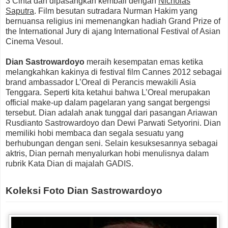
3 Cinta dan dipasangkan kembali dengan
Nicholas
Saputra
. Film besutan sutradara Nurman Hakim yang
bernuansa religius ini memenangkan hadiah Grand Prize of
the International Jury di ajang International Festival of Asian
Cinema Vesoul.
Dian Sastrowardoyo
meraih kesempatan emas ketika
melangkahkan kakinya di festival film Cannes 2012 sebagai
brand ambassador L’Oreal di Perancis mewakili Asia
Tenggara. Seperti kita ketahui bahwa L’Oreal merupakan
official make-up dalam pagelaran yang sangat bergengsi
tersebut. Dian adalah anak tunggal dari pasangan Ariawan
Rusdianto Sastrowardoyo dan Dewi Parwati Setyorini. Dian
memiliki hobi membaca dan segala sesuatu yang
berhubungan dengan seni. Selain kesuksesannya sebagai
aktris, Dian pernah menyalurkan hobi menulisnya dalam
rubrik Kata Dian di majalah GADIS.
Koleksi Foto Dian Sastrowardoyo