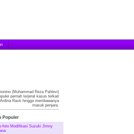
an
 Gionino (Muhammad Reza Pahlevi)
puler pernah terjerat kasus terkait
 Ardina Rasti hingga membawanya
masuk penjara.
 Populer
o-foto Modifikasi Suzuki Jimny
ana