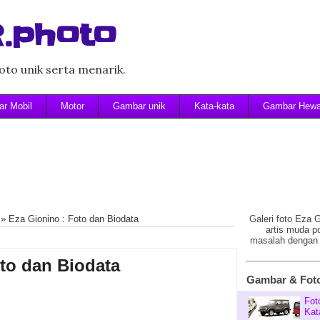
.photo
to unik serta menarik.
r Mobil
Motor
Gambar unik
Kata-kata
Gambar Hew
»
Eza Gionino : Foto dan Biodata
Galeri foto Eza
artis muda po
masalah dengan
to dan Biodata
Gambar & Foto
Fot
Kat