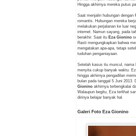
Hingga akhirnya mereka putus pa
Saat menjalin hubungan dengan R
romantis. Hubungan mereka berja
melakukan perjalanan ke luar n
internet. Namun sayang, pada t
berakhir. Saat itu
Eza Gionino
se
Rasti mengungkapkan bahwa merek
mengatakan apa-apa, tetapi sete
tuduhan penganiayaan.
Setelah kasus itu muncul, nama 
menyita cukup banyak waktu. Eza
hingga akhirnya pengadilan mem
bulan pada tanggal 5 Juni 2013.
Gionino
akhirnya terbengkalai d
Walaupun begitu, Eza terlihat sa
dirinya belajar banyak hal.
Galeri Foto Eza Gionino