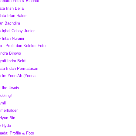
asputro Foto & Biodata
ta Irish Bella
data Irfan Hakim
rfan Bachdim
o Iqbal Coboy Junior
o Intan Nuraini
 : Profil dan Koleksi Foto
 Indra Birowo
grafi Indra Bekti
ata Indah Permatasari
o Im Yoon Ah (Yoona
l Iko Uwais
Idoling!
amil
omerhalder
 Hyun Bin
o Hyde
nada: Profile & Foto