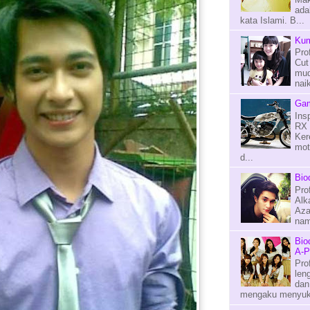
ada
kata Islami. B...
Kum
Pro
Cut
mud
naik
Gam
Ins
RX 
Ker
mot
d...
Bio
Pro
Alk
Aza
nama
Bio
A-P
Pro
len
dan
mengaku menyuka