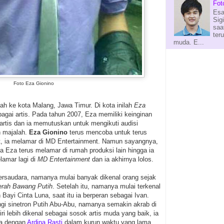
Fot
Esa
Sig
saa
ter
muda. E...
Foto Eza Gionino
ah ke kota Malang, Jawa Timur. Di kota inilah
Eza
agai artis. Pada tahun 2007, Eza memiliki keinginan
artis dan ia memutuskan untuk mengikuti audisi
h majalah.
Eza Gionino
terus mencoba untuk terus
t, ia melamar di MD Entertainment. Namun sayangnya,
asa Eza terus melamar di rumah produksi lain hingga ia
lamar lagi di
MD Entertainment
dan ia akhirnya lolos.
ersaudara, namanya mulai banyak dikenal orang sejak
rah Bawang Putih
. Setelah itu, namanya mulai terkenal
 Bayi Cinta Luna, saat itu ia berperan sebagai Ivan.
i sinetron Putih Abu-Abu, namanya semakin akrab di
ri lebih dikenal sebagai sosok artis muda yang baik, ia
ra dengan
Ardina Rasti
dalam kurun waktu yang lama.