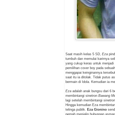
Saat masih kelas 5 SD,
Eza
pind
tumbuh dan memulai karirnya seb
yang cukup keras untuk menjadi 
pemilihan cover boy pada sebua
menggapai keinginannya tersebu
saat itu ia ditolak. Tidak putus 
bermain di Idola. Kemudian ia me
Eza
adalah anak bungsu dari 6 b
membintangi sinetron
Bawang Me
lagi setelah membintangi sinetron
Hingga kemudian Eza membintang
telinga publik.
Eza Gionino
sendi
pernah menjalin hubungan asma