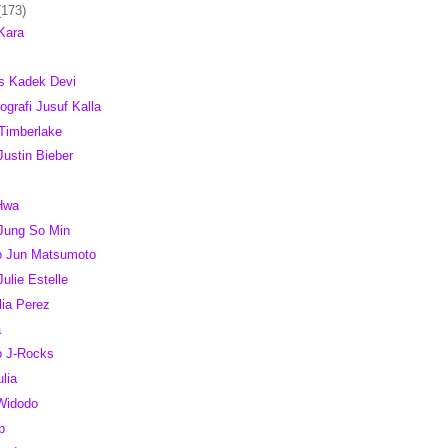
(173)
 Kara
t
s Kadek Devi
iografi Jusuf Kalla
 Timberlake
Justin Bieber
Hwa
 Jung So Min
to Jun Matsumoto
Julie Estelle
lia Perez
a
to J-Rocks
lia
 Widodo
p