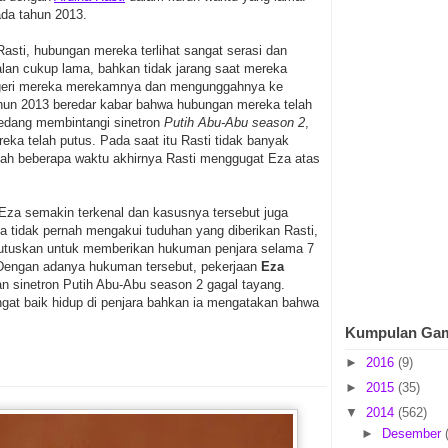
da tahun 2013.
asti, hubungan mereka terlihat sangat serasi dan
lan cukup lama, bahkan tidak jarang saat mereka
egeri mereka merekamnya dan mengunggahnya ke
ahun 2013 beredar kabar bahwa hubungan mereka telah
dang membintangi sinetron
Putih Abu-Abu season 2
,
a telah putus. Pada saat itu Rasti tidak banyak
lah beberapa waktu akhirnya Rasti menggugat Eza atas
Eza semakin terkenal dan kasusnya tersebut juga
 tidak pernah mengakui tuduhan yang diberikan Rasti,
utuskan untuk memberikan hukuman penjara selama 7
 Dengan adanya hukuman tersebut, pekerjaan
Eza
an sinetron Putih Abu-Abu season 2 gagal tayang.
ngat baik hidup di penjara bahkan ia mengatakan bahwa
Kumpulan Ga
►
2016
(9)
►
2015
(35)
▼
2014
(562)
►
Desember