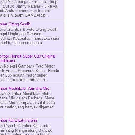
kah Anda penggemar mobil Jeep
il Suzuki Jimny Katana ? Jika ya,
arti Anda menemukan tempat
na di sini team GAMBAR.p...
bar Orang Sedih
eksi Gambar & Foto Orang Sedih
agai Ungkapan Perasaan
edihan Kesedihan merupakan sisi
n dari kehidupan manusia.
o-foto Honda Super Cub Original
odifikasi
lah Koleksi Gambar / Foto Motor
sik Honda Supercub Series Honda
er Cub adalah motor bebek
in satu silinder empat la...
bar Modifikasi Yamaha Mio
eksi Gambar Modifikasi Motor
aha Mio dalam Berbagai Model
aha Mio merupakan salah satu
or matic yang banyak digemari.
bar Kata-kata Islami
lah Contoh Gambar Kata-kata
ami Yang Mengandung Banyak
na! Gambar kata-kata Islami