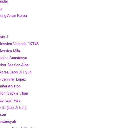
andar
ta
Sung Aktor Korea
sie J
 Jessica Veranda JKT48
Jessica Mila
essica Anastasya
mbar Jessica Alba
 Korea Jeon Ji Hyun
o Jennifer Lopez
ifer Aniston
ofil Jackie Chan
kap Iwan Fals
 IU (Lee Ji Eun)
sari
 Irwansyah