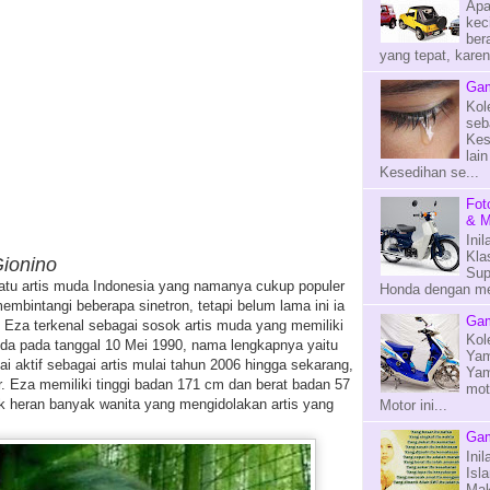
Apa
kec
ber
yang tepat, kare
Gam
Kol
seb
Kes
lai
Kesedihan se...
Fot
& M
Ini
Kla
Gionino
Sup
tu artis muda Indonesia yang namanya cukup populer
Honda dengan mes
 membintangi beberapa sinetron, tetapi belum lama ini ia
Gam
. Eza terkenal sebagai sosok artis muda yang memiliki
Kol
inda pada tanggal 10 Mei 1990, nama lengkapnya yaitu
Yam
lai aktif sebagai artis mulai tahun 2006 hingga sekarang,
Yam
r. Eza memiliki tinggi badan 171 cm dan berat badan 57
mot
ak heran banyak wanita yang mengidolakan artis yang
Motor ini...
Gam
Ini
Isl
Mak