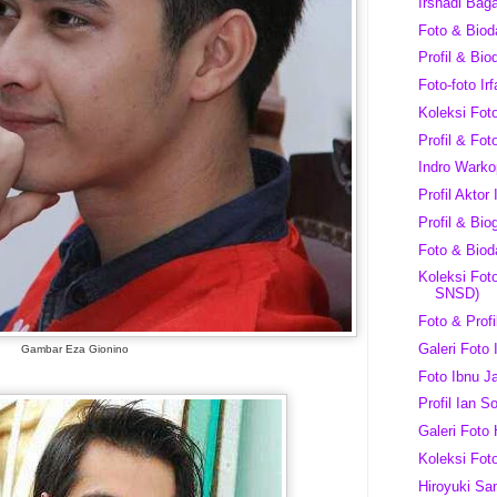
Irshadi Bag
Foto & Bioda
Profil & Bio
Foto-foto I
Koleksi Fot
Profil & Fot
Indro Warkop
Profil Aktor
Profil & Bio
Foto & Biod
Koleksi Fot
SNSD)
Foto & Profi
Galeri Foto 
Gambar Eza Gionino
Foto Ibnu J
Profil Ian S
Galeri Foto
Koleksi Fot
Hiroyuki Sa