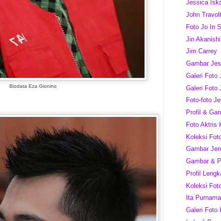
Jessica Isk
John Travol
Foto Jo In 
Jin Akanishi
Jim Carrey
Gambar Jes
Galeri Foto
Biodata Eza Gionino
Galeri Foto 
Foto-foto J
Profil & Ga
Foto Aktris
Koleksi Fot
Gambar Jenn
Gambar & Pr
Profil Leng
Koleksi Foto
Ita Purnama
Galeri Foto