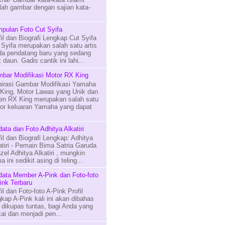
lah gambar dengan sajian kata-
pulan Foto Cut Syifa
fil dan Biografi Lengkap Cut Syifa
 Syifa merupakan salah satu artis
a pendatang baru yang sedang
 daun. Gadis cantik ini lahi...
bar Modifikasi Motor RX King
pirasi Gambar Modifikasi Yamaha
King, Motor Lawas yang Unik dan
en RX King merupakan salah satu
or keluaran Yamaha yang dapat
data dan Foto Adhitya Alkatiri
fil dan Biografi Lengkap: Adhitya
atiri - Pemain Bima Satria Garuda
zel Adhitya Alkatiri , mungkin
 ini sedikit asing di teling...
data Member A-Pink dan Foto-foto
ink Terbaru
fil dan Foto-foto A-Pink Profil
gkap A-Pink kali ini akan dibahas
 dikupas tuntas, bagi Anda yang
i dan menjadi pen...