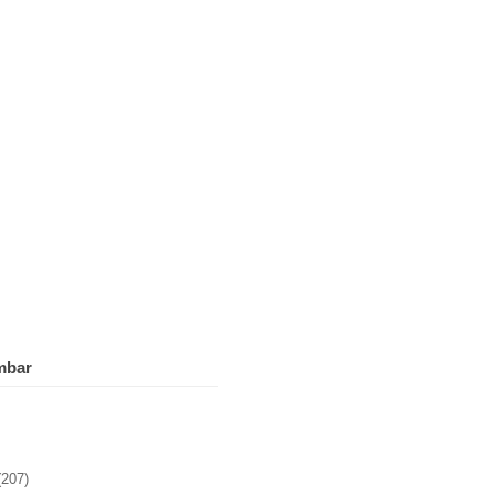
mbar
(207)