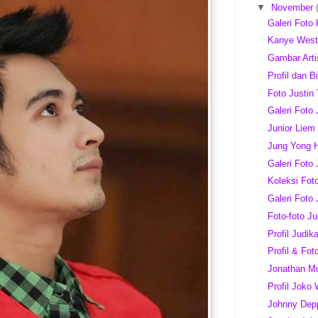
▼
November
Galeri Foto
Kanye Wes
Gambar Arti
Profil dan B
Foto Justin
Galeri Foto 
Junior Liem
Jung Yong 
Galeri Foto
Koleksi Fo
Galeri Foto 
Foto-foto Ju
Profil Judik
Profil & Fo
Jonathan Mu
Profil Joko
Johnny Dep