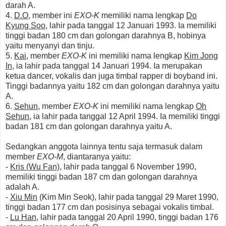
darah A.
4.
D.O
, member ini
EXO-K
memiliki nama lengkap
Do
Kyung Soo
, lahir pada tanggal 12 Januari 1993. Ia memiliki
tinggi badan 180 cm dan golongan darahnya B, hobinya
yaitu menyanyi dan tinju.
5.
Kai
, member
EXO-K
ini memiliki nama lengkap
Kim Jong
In
, ia lahir pada tanggal 14 Januari 1994. Ia merupakan
ketua dancer, vokalis dan juga timbal rapper di boyband ini.
Tinggi badannya yaitu 182 cm dan golongan darahnya yaitu
A.
6.
Sehun
, member
EXO-K
ini memiliki nama lengkap
Oh
Sehun
, ia lahir pada tanggal 12 April 1994. Ia memiliki tinggi
badan 181 cm dan golongan darahnya yaitu A.
Sedangkan anggota lainnya tentu saja termasuk dalam
member
EXO-M
, diantaranya yaitu:
-
Kris (Wu Fan)
, lahir pada tanggal 6 November 1990,
memiliki tinggi badan 187 cm dan golongan darahnya
adalah A.
-
Xiu Min
(Kim Min Seok), lahir pada tanggal 29 Maret 1990,
tinggi badan 177 cm dan posisinya sebagai vokalis timbal.
-
Lu Han
, lahir pada tanggal 20 April 1990, tinggi badan 176