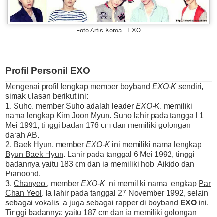
Foto Artis Korea - EXO
Profil Personil EXO
Mengenai profil lengkap member boyband
EXO-K
sendiri,
simak ulasan berikut ini:
1.
Suho
, member Suho adalah leader
EXO-K
, memiliki
nama lengkap
Kim Joon Myun
. Suho lahir pada tangga l 1
Mei 1991, tinggi badan 176 cm dan memiliki golongan
darah AB.
2.
Baek Hyun
, member
EXO-K
ini memiliki nama lengkap
Byun Baek Hyun
. Lahir pada tanggal 6 Mei 1992, tinggi
badannya yaitu 183 cm dan ia memiliki hobi Aikido dan
Pianoond.
3.
Chanyeol
, member
EXO-K
ini memiliki nama lengkap
Par
Chan Yeol
. Ia lahir pada tanggal 27 November 1992, selain
sebagai vokalis ia juga sebagai rapper di boyband
EXO
ini.
Tinggi badannya yaitu 187 cm dan ia memiliki golongan