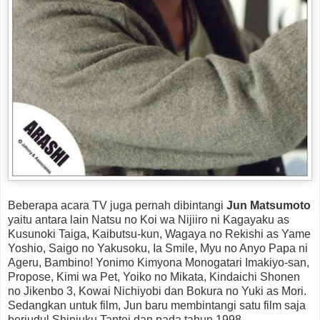
Beberapa acara TV juga pernah dibintangi
Jun Matsumoto
yaitu antara lain Natsu no Koi wa Nijiiro ni Kagayaku as
Kusunoki Taiga, Kaibutsu-kun, Wagaya no Rekishi as Yame
Yoshio, Saigo no Yakusoku, Ia Smile, Myu no Anyo Papa ni
Ageru, Bambino! Yonimo Kimyona Monogatari Imakiyo-san,
Propose, Kimi wa Pet, Yoiko no Mikata, Kindaichi Shonen
no Jikenbo 3, Kowai Nichiyobi dan Bokura no Yuki as Mori.
Sedangkan untuk film, Jun baru membintangi satu film saja
berjudul Shinjuku Tantei dan pada tahun 1998.