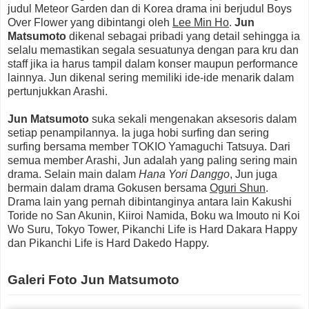
judul Meteor Garden dan di Korea drama ini berjudul Boys
Over Flower yang dibintangi oleh
Lee Min Ho
.
Jun
Matsumoto
dikenal sebagai pribadi yang detail sehingga ia
selalu memastikan segala sesuatunya dengan para kru dan
staff jika ia harus tampil dalam konser maupun performance
lainnya. Jun dikenal sering memiliki ide-ide menarik dalam
pertunjukkan Arashi.
Jun Matsumoto
suka sekali mengenakan aksesoris dalam
setiap penampilannya. Ia juga hobi surfing dan sering
surfing bersama member TOKIO Yamaguchi Tatsuya. Dari
semua member Arashi, Jun adalah yang paling sering main
drama. Selain main dalam
Hana Yori Danggo
, Jun juga
bermain dalam drama Gokusen bersama
Oguri Shun
.
Drama lain yang pernah dibintanginya antara lain Kakushi
Toride no San Akunin, Kiiroi Namida, Boku wa Imouto ni Koi
Wo Suru, Tokyo Tower, Pikanchi Life is Hard Dakara Happy
dan Pikanchi Life is Hard Dakedo Happy.
Galeri Foto Jun Matsumoto