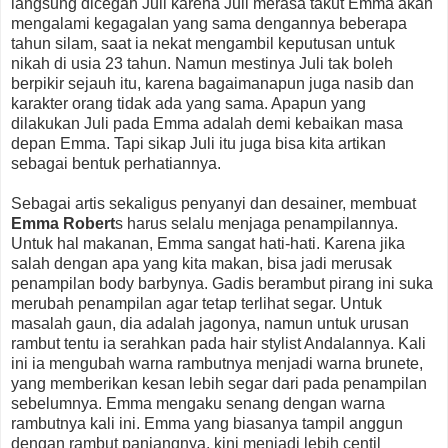
langsung dicegah Juli karena Juli merasa takut Emma akan
mengalami kegagalan yang sama dengannya beberapa
tahun silam, saat ia nekat mengambil keputusan untuk
nikah di usia 23 tahun. Namun mestinya Juli tak boleh
berpikir sejauh itu, karena bagaimanapun juga nasib dan
karakter orang tidak ada yang sama. Apapun yang
dilakukan Juli pada Emma adalah demi kebaikan masa
depan Emma. Tapi sikap Juli itu juga bisa kita artikan
sebagai bentuk perhatiannya.
Sebagai artis sekaligus penyanyi dan desainer, membuat
Emma Robert
s harus selalu menjaga penampilannya.
Untuk hal makanan, Emma sangat hati-hati. Karena jika
salah dengan apa yang kita makan, bisa jadi merusak
penampilan body barbynya. Gadis berambut pirang ini suka
merubah penampilan agar tetap terlihat segar. Untuk
masalah gaun, dia adalah jagonya, namun untuk urusan
rambut tentu ia serahkan pada hair stylist Andalannya. Kali
ini ia mengubah warna rambutnya menjadi warna brunete,
yang memberikan kesan lebih segar dari pada penampilan
sebelumnya. Emma mengaku senang dengan warna
rambutnya kali ini. Emma yang biasanya tampil anggun
dengan rambut panjangnya, kini menjadi lebih centil