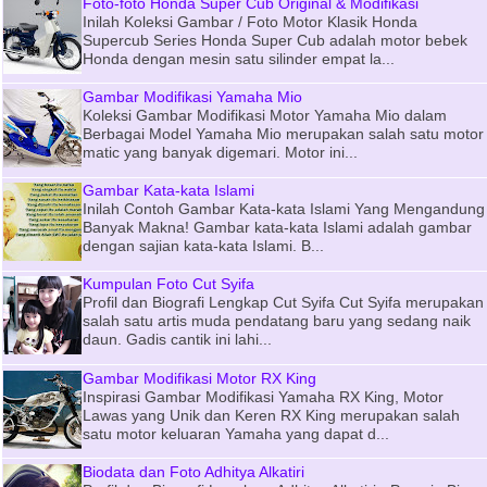
Foto-foto Honda Super Cub Original & Modifikasi
Inilah Koleksi Gambar / Foto Motor Klasik Honda
Supercub Series Honda Super Cub adalah motor bebek
Honda dengan mesin satu silinder empat la...
Gambar Modifikasi Yamaha Mio
Koleksi Gambar Modifikasi Motor Yamaha Mio dalam
Berbagai Model Yamaha Mio merupakan salah satu motor
matic yang banyak digemari. Motor ini...
Gambar Kata-kata Islami
Inilah Contoh Gambar Kata-kata Islami Yang Mengandung
Banyak Makna! Gambar kata-kata Islami adalah gambar
dengan sajian kata-kata Islami. B...
Kumpulan Foto Cut Syifa
Profil dan Biografi Lengkap Cut Syifa Cut Syifa merupakan
salah satu artis muda pendatang baru yang sedang naik
daun. Gadis cantik ini lahi...
Gambar Modifikasi Motor RX King
Inspirasi Gambar Modifikasi Yamaha RX King, Motor
Lawas yang Unik dan Keren RX King merupakan salah
satu motor keluaran Yamaha yang dapat d...
Biodata dan Foto Adhitya Alkatiri