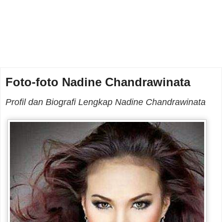
Foto-foto Nadine Chandrawinata
Profil dan Biografi Lengkap Nadine Chandrawinata