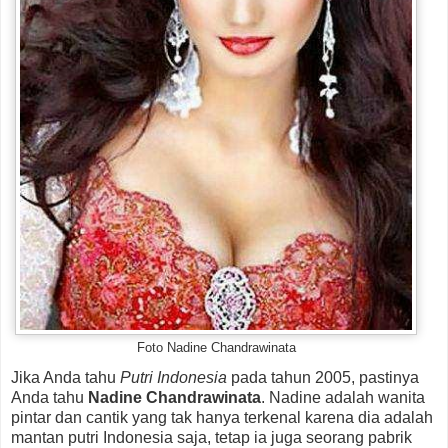
Foto Nadine Chandrawinata
Jika Anda tahu
Putri Indonesia
pada tahun 2005, pastinya
Anda tahu
Nadine Chandrawinata
. Nadine adalah wanita
pintar dan cantik yang tak hanya terkenal karena dia adalah
mantan putri Indonesia saja, tetap ia juga seorang pabrik