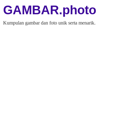
GAMBAR.photo
Kumpulan gambar dan foto unik serta menarik.