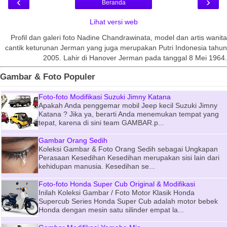
‹
›
Beranda
Lihat versi web
Profil dan galeri foto Nadine Chandrawinata, model dan artis wanita
cantik keturunan Jerman yang juga merupakan Putri Indonesia tahun
2005. Lahir di Hanover Jerman pada tanggal 8 Mei 1964.
Gambar & Foto Populer
Foto-foto Modifikasi Suzuki Jimny Katana
Apakah Anda penggemar mobil Jeep kecil Suzuki Jimny
Katana ? Jika ya, berarti Anda menemukan tempat yang
tepat, karena di sini team GAMBAR.p...
Gambar Orang Sedih
Koleksi Gambar & Foto Orang Sedih sebagai Ungkapan
Perasaan Kesedihan Kesedihan merupakan sisi lain dari
kehidupan manusia. Kesedihan se...
Foto-foto Honda Super Cub Original & Modifikasi
Inilah Koleksi Gambar / Foto Motor Klasik Honda
Supercub Series Honda Super Cub adalah motor bebek
Honda dengan mesin satu silinder empat la...