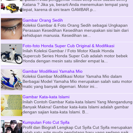
Katana ? Jika ya, berarti Anda menemukan tempat yang
tepat, karena di sini team GAMBAR.p...
Gambar Orang Sedih
Koleksi Gambar & Foto Orang Sedih sebagai Ungkapan
Perasaan Kesedihan Kesedihan merupakan sisi lain dari
kehidupan manusia. Kesedihan se...
Foto-foto Honda Super Cub Original & Modifikasi
Inilah Koleksi Gambar / Foto Motor Klasik Honda
Supercub Series Honda Super Cub adalah motor bebek
Honda dengan mesin satu silinder empat la...
Gambar Modifikasi Yamaha Mio
Koleksi Gambar Modifikasi Motor Yamaha Mio dalam
Berbagai Model Yamaha Mio merupakan salah satu motor
matic yang banyak digemari. Motor ini...
Gambar Kata-kata Islami
Inilah Contoh Gambar Kata-kata Islami Yang Mengandung
Banyak Makna! Gambar kata-kata Islami adalah gambar
dengan sajian kata-kata Islami. B...
Kumpulan Foto Cut Syifa
Profil dan Biografi Lengkap Cut Syifa Cut Syifa merupakan
salah satu artis muda pendatang baru yang sedang naik