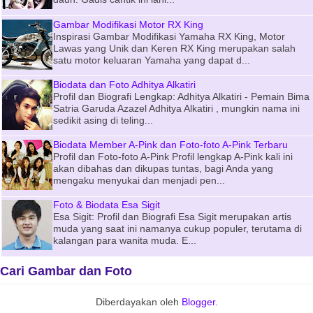
Gambar Modifikasi Motor RX King
Inspirasi Gambar Modifikasi Yamaha RX King, Motor
Lawas yang Unik dan Keren RX King merupakan salah
satu motor keluaran Yamaha yang dapat d...
Biodata dan Foto Adhitya Alkatiri
Profil dan Biografi Lengkap: Adhitya Alkatiri - Pemain Bima
Satria Garuda Azazel Adhitya Alkatiri , mungkin nama ini
sedikit asing di teling...
Biodata Member A-Pink dan Foto-foto A-Pink Terbaru
Profil dan Foto-foto A-Pink Profil lengkap A-Pink kali ini
akan dibahas dan dikupas tuntas, bagi Anda yang
mengaku menyukai dan menjadi pen...
Foto & Biodata Esa Sigit
Esa Sigit: Profil dan Biografi Esa Sigit merupakan artis
muda yang saat ini namanya cukup populer, terutama di
kalangan para wanita muda. E...
Cari Gambar dan Foto
Diberdayakan oleh
Blogger
.