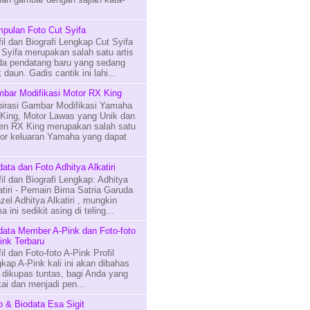
pulan Foto Cut Syifa
fil dan Biografi Lengkap Cut Syifa
 Syifa merupakan salah satu artis
a pendatang baru yang sedang
 daun. Gadis cantik ini lahi...
bar Modifikasi Motor RX King
pirasi Gambar Modifikasi Yamaha
King, Motor Lawas yang Unik dan
en RX King merupakan salah satu
or keluaran Yamaha yang dapat
data dan Foto Adhitya Alkatiri
fil dan Biografi Lengkap: Adhitya
atiri - Pemain Bima Satria Garuda
zel Adhitya Alkatiri , mungkin
 ini sedikit asing di teling...
data Member A-Pink dan Foto-foto
ink Terbaru
fil dan Foto-foto A-Pink Profil
gkap A-Pink kali ini akan dibahas
 dikupas tuntas, bagi Anda yang
i dan menjadi pen...
o & Biodata Esa Sigit