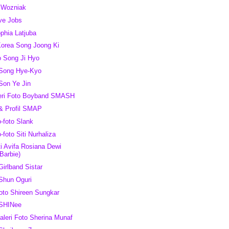
e Wozniak
eve Jobs
ophia Latjuba
Korea Song Joong Ki
o Song Ji Hyo
 Song Hye-Kyo
 Son Ye Jin
leri Foto Boyband SMASH
 & Profil SMAP
o-foto Slank
o-foto Siti Nurhaliza
ti Avifa Rosiana Dewi
Barbie)
Girlband Sistar
 Shun Oguri
Foto Shireen Sungkar
 SHINee
aleri Foto Sherina Munaf