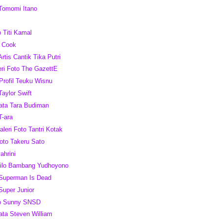
 Tomomi Itano
o Titi Kamal
m Cook
Artis Cantik Tika Putri
leri Foto The GazettE
 Profil Teuku Wisnu
Taylor Swift
ata Tara Budiman
T-ara
leri Foto Tantri Kotak
oto Takeru Sato
ahrini
silo Bambang Yudhoyono
 Superman Is Dead
Super Junior
to Sunny SNSD
ata Steven William