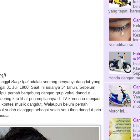
kec
ber
yang tepat, kare
Gam
Kol
seb
Kes
lai
Kesedihan se...
Fot
& M
Ini
Kla
Sup
mil
Honda dengan mes
panggil
Bang Ipul
adalah seorang penyanyi dangdut yang
Gam
ggal 31 Juli 1980. Saat ini usianya 34 tahun. Sebelum
Kol
Ipul pernah bergabung dengan grup vokal dangdut
Yam
sering kita lihat penampilannya di TV karena ia menjadi
Yam
ng kontes musik dangdut. Walaupun belum pernah
mot
ul sudah dianggap sebagai salah satu ikon dangdut pria
Motor ini...
esia.
Gam
Ini
Isl
Mak
ada