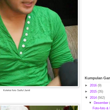
Kumpulan Ga
►
2016
(9)
Koleksi foto Saiful Jamil
►
2015
(35)
▼
2014
(562)
▼
Desember
Foto-foto & 