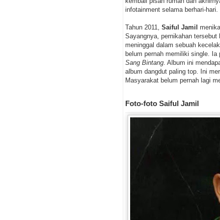
kembali pisah rumah dan akhirnya
infotainment selama berhari-hari.
Tahun 2011,
Saiful Jamil
menika
Sayangnya, pernikahan tersebut 
meninggal dalam sebuah kecelakaa
belum pernah memiliki single. I
Sang Bintang
. Album ini menda
album dangdut paling top. Ini me
Masyarakat belum pernah lagi m
Foto-foto Saiful Jamil