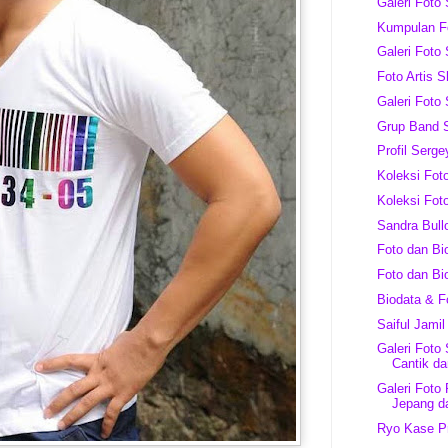
Galeri Foto 
Kumpulan Fo
Galeri Foto
Foto Artis 
Galeri Foto
Grup Band 
Profil Serge
Koleksi Fo
Koleksi Fot
Sandra Bull
Foto dan Bi
Foto dan B
Biodata & F
Saiful Jamil
Galeri Foto
Cantik dar
Galeri Foto
Jepang d
Ryo Kase Pr