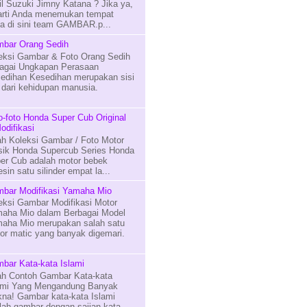
il Suzuki Jimny Katana ? Jika ya,
arti Anda menemukan tempat
na di sini team GAMBAR.p...
bar Orang Sedih
eksi Gambar & Foto Orang Sedih
agai Ungkapan Perasaan
edihan Kesedihan merupakan sisi
n dari kehidupan manusia.
o-foto Honda Super Cub Original
odifikasi
lah Koleksi Gambar / Foto Motor
sik Honda Supercub Series Honda
er Cub adalah motor bebek
in satu silinder empat la...
bar Modifikasi Yamaha Mio
eksi Gambar Modifikasi Motor
aha Mio dalam Berbagai Model
aha Mio merupakan salah satu
or matic yang banyak digemari.
bar Kata-kata Islami
lah Contoh Gambar Kata-kata
ami Yang Mengandung Banyak
na! Gambar kata-kata Islami
lah gambar dengan sajian kata-