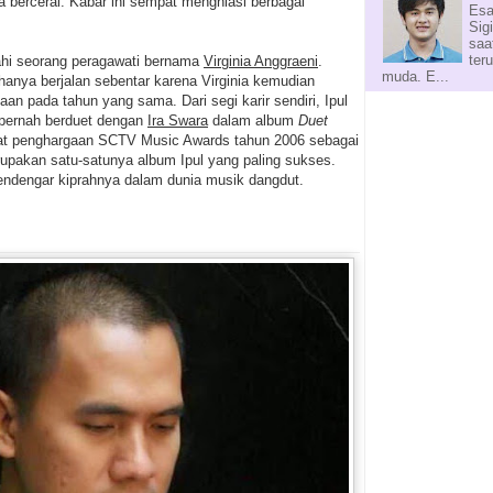
 bercerai. Kabar ini sempat menghiasi berbagai
Esa
Sig
saa
ter
hi seorang peragawati bernama
Virginia Anggraeni
.
muda. E...
hanya berjalan sebentar karena Virginia kemudian
n pada tahun yang sama. Dari segi karir sendiri, Ipul
a pernah berduet dengan
Ira Swara
dalam album
Duet
pat penghargaan SCTV Music Awards tahun 2006 sebagai
rupakan satu-satunya album Ipul yang paling sukses.
endengar kiprahnya dalam dunia musik dangdut.