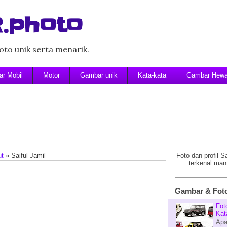
.photo
to unik serta menarik.
r Mobil
Motor
Gambar unik
Kata-kata
Gambar Hew
ut
»
Saiful Jamil
Foto dan profil S
terkenal man
Gambar & Foto
Fot
Kat
Apa