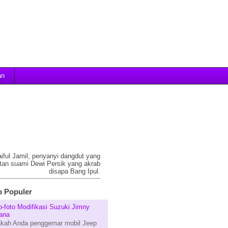
an
aiful Jamil, penyanyi dangdut yang
tan suami Dewi Persik yang akrab
disapa Bang Ipul.
 Populer
o-foto Modifikasi Suzuki Jimny
ana
kah Anda penggemar mobil Jeep