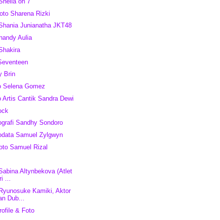
Sheila on 7
to Sharena Rizki
 Shania Junianatha JKT48
Shandy Aulia
 Shakira
Seventeen
y Brin
to Selena Gomez
o Artis Cantik Sandra Dewi
ock
ografi Sandhy Sondoro
iodata Samuel Zylgwyn
oto Samuel Rizal
 Sabina Altynbekova (Atlet
i ...
 Ryunosuke Kamiki, Aktor
an Dub...
ofile & Foto