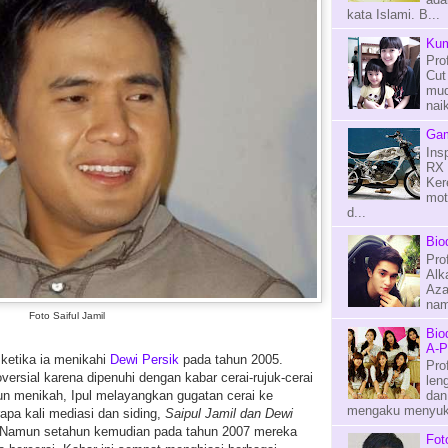
kata Islami. B...
Kum
Pro
Cut
mud
naik
Gam
Ins
RX 
Ker
mot
d...
Bio
Pro
Alk
Aza
nama
Foto Saiful Jamil
Bio
A-P
 ketika ia menikahi
Dewi Persik
pada tahun 2005.
Pro
versial karena dipenuhi dengan kabar cerai-rujuk-cerai
len
hun menikah, Ipul melayangkan gugatan cerai ke
dan
mengaku menyuka
apa kali mediasi dan siding,
Saipul Jamil dan Dewi
 Namun setahun kemudian pada tahun 2007 mereka
Fot