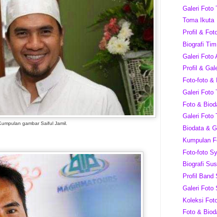
Galeri Foto
Toma Ikuta
Profil & Fot
Biografi Ti
Galeri Foto 
Profil & Ga
Foto-foto &
Galeri Foto 
Foto & Biod
Galeri Foto 
Kumpulan gambar Saiful Jamil.
Biodata & Ga
Kumpulan F
Foto-foto Sy
Biografi Su
Profil Band
Galeri Foto 
Koleksi Fo
Foto & Biod