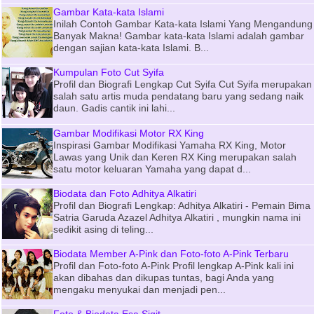
Gambar Kata-kata Islami
Inilah Contoh Gambar Kata-kata Islami Yang Mengandung
Banyak Makna! Gambar kata-kata Islami adalah gambar
dengan sajian kata-kata Islami. B...
Kumpulan Foto Cut Syifa
Profil dan Biografi Lengkap Cut Syifa Cut Syifa merupakan
salah satu artis muda pendatang baru yang sedang naik
daun. Gadis cantik ini lahi...
Gambar Modifikasi Motor RX King
Inspirasi Gambar Modifikasi Yamaha RX King, Motor
Lawas yang Unik dan Keren RX King merupakan salah
satu motor keluaran Yamaha yang dapat d...
Biodata dan Foto Adhitya Alkatiri
Profil dan Biografi Lengkap: Adhitya Alkatiri - Pemain Bima
Satria Garuda Azazel Adhitya Alkatiri , mungkin nama ini
sedikit asing di teling...
Biodata Member A-Pink dan Foto-foto A-Pink Terbaru
Profil dan Foto-foto A-Pink Profil lengkap A-Pink kali ini
akan dibahas dan dikupas tuntas, bagi Anda yang
mengaku menyukai dan menjadi pen...