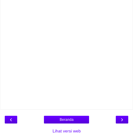
‹
›
Beranda
Lihat versi web