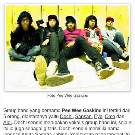
Foto Pee Wee Gaskins
Group band yang bernama
Pee Wee Gaskins
ini terdiri dari
5 orang, diantaranya yaitu
Dochi
,
Sansan
,
Eye
,
Omo
dan
Aldi
. Dochi sendiri merupakan vokalis group band ini, selain
itu ia juga sebagai gitaris. Dochi sendiri memiliki nama
lengkap
Aldita Sadega
, lahir di Yogyakarta pada tanggal 26