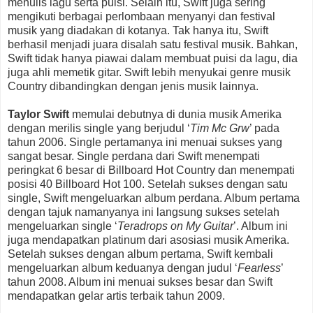
menulis lagu serta puisi. Selain itu, Swift juga sering
mengikuti berbagai perlombaan menyanyi dan festival
musik yang diadakan di kotanya. Tak hanya itu, Swift
berhasil menjadi juara disalah satu festival musik. Bahkan,
Swift tidak hanya piawai dalam membuat puisi da lagu, dia
juga ahli memetik gitar. Swift lebih menyukai genre musik
Country dibandingkan dengan jenis musik lainnya.
Taylor Swift
memulai debutnya di dunia musik Amerika
dengan merilis single yang berjudul ‘
Tim Mc Grw
’ pada
tahun 2006. Single pertamanya ini menuai sukses yang
sangat besar. Single perdana dari Swift menempati
peringkat 6 besar di Billboard Hot Country dan menempati
posisi 40 Billboard Hot 100. Setelah sukses dengan satu
single, Swift mengeluarkan album perdana. Album pertama
dengan tajuk namanyanya ini langsung sukses setelah
mengeluarkan single ‘
Teradrops on My Guitar
’. Album ini
juga mendapatkan platinum dari asosiasi musik Amerika.
Setelah sukses dengan album pertama, Swift kembali
mengeluarkan album keduanya dengan judul ‘
Fearless
’
tahun 2008. Album ini menuai sukses besar dan Swift
mendapatkan gelar artis terbaik tahun 2009.