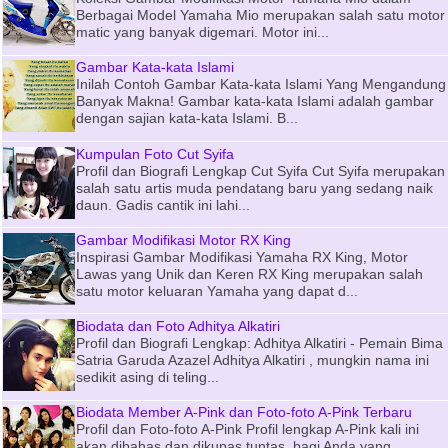
Berbagai Model Yamaha Mio merupakan salah satu motor
matic yang banyak digemari. Motor ini...
Gambar Kata-kata Islami
Inilah Contoh Gambar Kata-kata Islami Yang Mengandung
Banyak Makna! Gambar kata-kata Islami adalah gambar
dengan sajian kata-kata Islami. B...
Kumpulan Foto Cut Syifa
Profil dan Biografi Lengkap Cut Syifa Cut Syifa merupakan
salah satu artis muda pendatang baru yang sedang naik
daun. Gadis cantik ini lahi...
Gambar Modifikasi Motor RX King
Inspirasi Gambar Modifikasi Yamaha RX King, Motor
Lawas yang Unik dan Keren RX King merupakan salah
satu motor keluaran Yamaha yang dapat d...
Biodata dan Foto Adhitya Alkatiri
Profil dan Biografi Lengkap: Adhitya Alkatiri - Pemain Bima
Satria Garuda Azazel Adhitya Alkatiri , mungkin nama ini
sedikit asing di teling...
Biodata Member A-Pink dan Foto-foto A-Pink Terbaru
Profil dan Foto-foto A-Pink Profil lengkap A-Pink kali ini
akan dibahas dan dikupas tuntas, bagi Anda yang