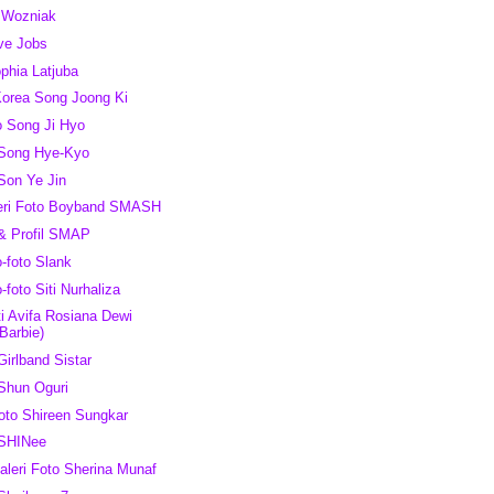
e Wozniak
eve Jobs
ophia Latjuba
Korea Song Joong Ki
o Song Ji Hyo
 Song Hye-Kyo
 Son Ye Jin
leri Foto Boyband SMASH
 & Profil SMAP
o-foto Slank
o-foto Siti Nurhaliza
ti Avifa Rosiana Dewi
Barbie)
Girlband Sistar
 Shun Oguri
Foto Shireen Sungkar
 SHINee
aleri Foto Sherina Munaf