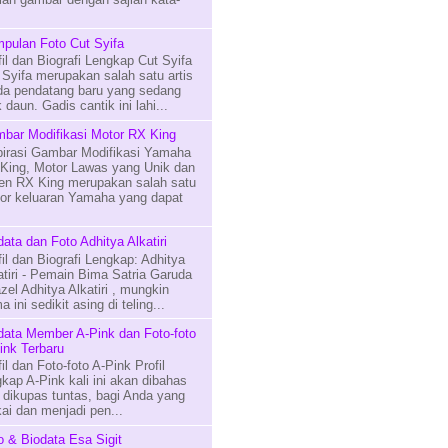
pulan Foto Cut Syifa
fil dan Biografi Lengkap Cut Syifa
 Syifa merupakan salah satu artis
a pendatang baru yang sedang
 daun. Gadis cantik ini lahi...
bar Modifikasi Motor RX King
pirasi Gambar Modifikasi Yamaha
King, Motor Lawas yang Unik dan
en RX King merupakan salah satu
or keluaran Yamaha yang dapat
data dan Foto Adhitya Alkatiri
fil dan Biografi Lengkap: Adhitya
atiri - Pemain Bima Satria Garuda
zel Adhitya Alkatiri , mungkin
 ini sedikit asing di teling...
data Member A-Pink dan Foto-foto
ink Terbaru
fil dan Foto-foto A-Pink Profil
gkap A-Pink kali ini akan dibahas
 dikupas tuntas, bagi Anda yang
i dan menjadi pen...
o & Biodata Esa Sigit