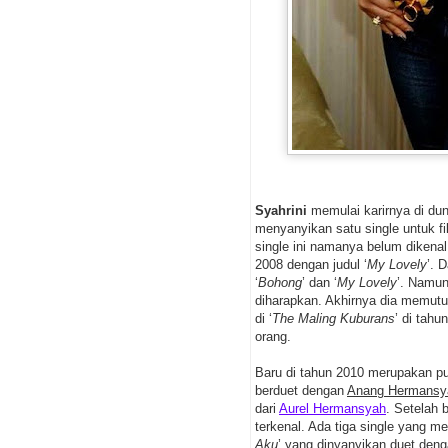
Syahrini
memulai karirnya di duni
menyanyikan satu single untuk fi
single ini namanya belum dikena
2008 dengan judul ‘
My Lovely
’. 
‘
Bohong
’ dan ‘
My Lovely
’. Namun
diharapkan. Akhirnya dia memutu
di ‘
The Maling Kuburans
’ di tahu
orang.
Baru di tahun 2010 merupakan p
berduet dengan
Anang Hermansy
dari
Aurel Hermansyah
. Setelah
terkenal. Ada tiga single yang m
Aku
’ yang dinyanyikan duet den