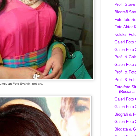
Profil Stev
Biografi St
Foto-foto S
Foto Aktor 
Koleksi Fot
Galeri Foto
Galeri Foto
Profil & Ga
Galeri Foto
Profil & Fot
Profil & Fot
umpulan Foto Syahrini terbaru.
Foto-foto Si
(Rosiana 
Galeri Foto 
Galeri Foto
Biografi & 
Galeri Foto
Biodata & G