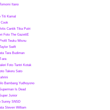
 Tomomi Itano
o Titi Kamal
m Cook
Artis Cantik Tika Putri
leri Foto The GazettE
 Profil Teuku Wisnu
Taylor Swift
ata Tara Budiman
T-ara
leri Foto Tantri Kotak
oto Takeru Sato
ahrini
silo Bambang Yudhoyono
 Superman Is Dead
Super Junior
to Sunny SNSD
ata Steven William