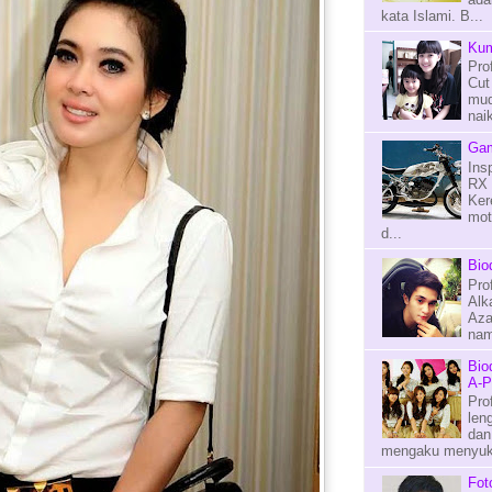
kata Islami. B...
Kum
Pro
Cut
mud
naik
Gam
Ins
RX 
Ker
mot
d...
Bio
Pro
Alk
Aza
nama
Bio
A-P
Pro
len
dan
mengaku menyuka
Fot