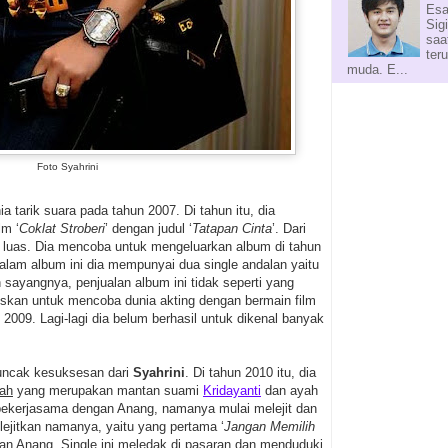
Esa
Sig
saa
ter
muda. E...
Foto Syahrini
a tarik suara pada tahun 2007. Di tahun itu, dia
lm ‘
Coklat Stroberi
’ dengan judul ‘
Tatapan Cinta
’. Dari
l luas. Dia mencoba untuk mengeluarkan album di tahun
Dalam album ini dia mempunyai dua single andalan yaitu
 sayangnya, penjualan album ini tidak seperti yang
skan untuk mencoba dunia akting dengan bermain film
n 2009. Lagi-lagi dia belum berhasil untuk dikenal banyak
uncak kesuksesan dari
Syahrini
. Di tahun 2010 itu, dia
ah
yang merupakan mantan suami
Kridayanti
dan ayah
 bekerjasama dengan Anang, namanya mulai melejit dan
elejitkan namanya, yaitu yang pertama ‘
Jangan Memilih
gan Anang. Single ini meledak di pasaran dan menduduki