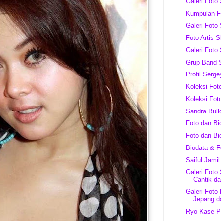
Galeri Foto 
Kumpulan Fo
Galeri Foto
Foto Artis 
Galeri Foto
Grup Band 
Profil Serge
Koleksi Fo
Koleksi Fot
Sandra Bull
Foto dan Bi
Foto dan B
Biodata & F
Saiful Jamil
Galeri Foto
Cantik dar
Galeri Foto
Jepang d
Ryo Kase Pr