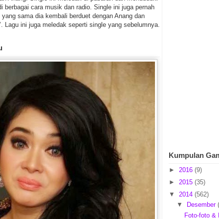
i berbagai cara musik dan radio. Single ini juga pernah
hun yang sama dia kembali berduet dengan Anang dan
’. Lagu ini juga meledak seperti single yang sebelumnya.
u
Kumpulan Ga
►
2016
(9)
►
2015
(35)
▼
2014
(562)
▼
Desember
Foto-foto & 