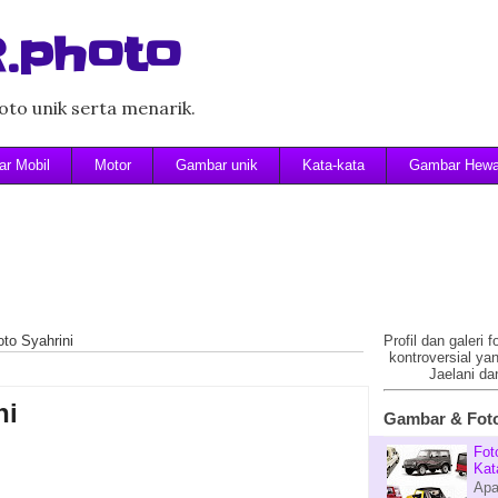
.photo
to unik serta menarik.
r Mobil
Motor
Gambar unik
Kata-kata
Gambar Hew
oto Syahrini
Profil dan galeri 
kontroversial ya
Jaelani da
ni
Gambar & Foto
Fot
Kat
Apa