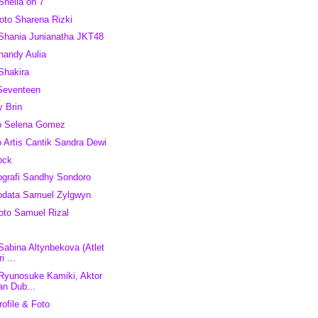
Sheila on 7
to Sharena Rizki
 Shania Junianatha JKT48
Shandy Aulia
 Shakira
Seventeen
y Brin
to Selena Gomez
o Artis Cantik Sandra Dewi
ock
ografi Sandhy Sondoro
iodata Samuel Zylgwyn
oto Samuel Rizal
 Sabina Altynbekova (Atlet
i ...
 Ryunosuke Kamiki, Aktor
an Dub...
ofile & Foto