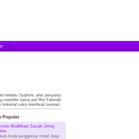
an
foto terbaru Syahrini, artis penyanyi
ng memiliki nama asli Rini Fatimah
n terkenal suka membuat sensasi.
 Populer
o-foto Modifikasi Suzuki Jimny
ana
kah Anda penggemar mobil Jeep