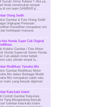
il Suzuki Jimny Katana ? Jika ya,
arti Anda menemukan tempat
na di sini team GAMBAR.p...
bar Orang Sedih
eksi Gambar & Foto Orang Sedih
agai Ungkapan Perasaan
edihan Kesedihan merupakan sisi
n dari kehidupan manusia.
o-foto Honda Super Cub Original
odifikasi
lah Koleksi Gambar / Foto Motor
sik Honda Supercub Series Honda
er Cub adalah motor bebek
in satu silinder empat la...
bar Modifikasi Yamaha Mio
eksi Gambar Modifikasi Motor
aha Mio dalam Berbagai Model
aha Mio merupakan salah satu
or matic yang banyak digemari.
bar Kata-kata Islami
lah Contoh Gambar Kata-kata
ami Yang Mengandung Banyak
na! Gambar kata-kata Islami
lah gambar dengan sajian kata-