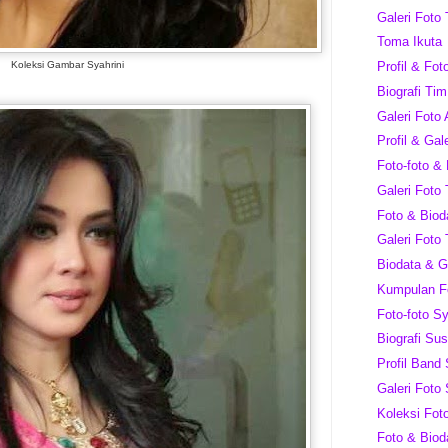
Galeri Foto
Toma Ikuta
Koleksi Gambar Syahrini
Profil & Fot
Biografi Ti
Galeri Foto 
Profil & Ga
Foto-foto &
Galeri Foto 
Foto & Biod
Galeri Foto 
Biodata & Ga
Kumpulan F
Foto-foto Sy
Biografi Su
Profil Band
Galeri Foto 
Koleksi Fo
Foto & Biod