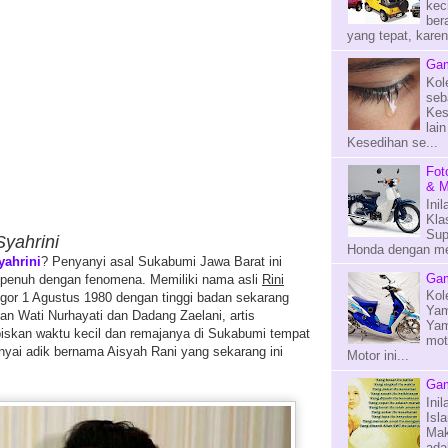
kec
ber
yang tepat, kare
Gam
Kol
seb
Kes
lai
Kesedihan se...
Fot
& M
Ini
Kla
Sup
Syahrini
Honda dengan mes
yahrini
? Penyanyi asal Sukabumi Jawa Barat ini
Gam
g penuh dengan fenomena. Memiliki nama asli
Rini
Kol
Bogor 1 Agustus 1980 dengan tinggi badan sekarang
Yam
gan Wati Nurhayati dan Dadang Zaelani, artis
Yam
biskan waktu kecil dan remajanya di Sukabumi tempat
mot
nyai adik bernama Aisyah Rani yang sekarang ini
Motor ini...
Gam
Ini
Isl
Mak
ada