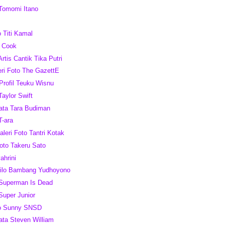
 Tomomi Itano
o Titi Kamal
m Cook
Artis Cantik Tika Putri
leri Foto The GazettE
 Profil Teuku Wisnu
Taylor Swift
ata Tara Budiman
T-ara
leri Foto Tantri Kotak
oto Takeru Sato
ahrini
silo Bambang Yudhoyono
 Superman Is Dead
Super Junior
to Sunny SNSD
ata Steven William