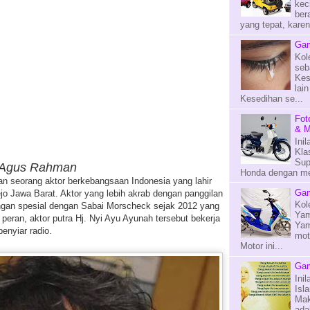
kec
ber
yang tepat, kare
Gam
Kol
seb
Kes
lai
Kesedihan se...
Fot
& M
Ini
Kla
Sup
go Agus Rahman
Honda dengan mes
 seorang aktor berkebangsaan Indonesia yang lahir
Gam
jo Jawa Barat. Aktor yang lebih akrab dengan panggilan
Kol
bungan spesial dengan Sabai Morscheck sejak 2012 yang
Yam
i peran, aktor putra Hj. Nyi Ayu Ayunah tersebut bekerja
Yam
enyiar radio.
mot
Motor ini...
Gam
Ini
Isl
Mak
ada