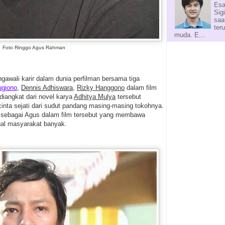
Esa
Sig
saa
ter
muda. E...
Foto Ringgo Agus Rahman
gawali karir dalam dunia perfilman bersama tiga
ugiono
,
Dennis Adhiswara
,
Rizky Hanggono
dalam film
 diangkat dari novel karya
Adhitya Mulya
tersebut
cinta sejati dari sudut pandang masing-masing tokohnya.
 sebagai Agus dalam film tersebut yang membawa
nal masyarakat banyak.