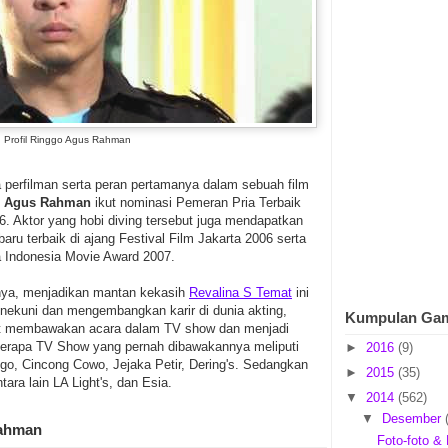
Profil Ringgo Agus Rahman
a perfilman serta peran pertamanya dalam sebuah film
o Agus Rahman
ikut nominasi Pemeran Pria Terbaik
06. Aktor yang hobi diving tersebut juga mendapatkan
ru terbaik di ajang Festival Film Jakarta 2006 serta
na Indonesia Movie Award 2007.
nya, menjadikan mantan kekasih
Revalina S Temat
ini
nekuni dan mengembangkan karir di dunia akting,
Kumpulan Ga
ut membawakan acara dalam TV show dan menjadi
berapa TV Show yang pernah dibawakannya meliputi
►
2016
(9)
ggo, Cincong Cowo, Jejaka Petir, Dering's. Sedangkan
►
2015
(35)
tara lain LA Light's, dan Esia.
▼
2014
(562)
▼
Desember
Rahman
Foto-foto & 