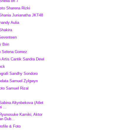
Sheila on 7
to Sharena Rizki
 Shania Junianatha JKT48
Shandy Aulia
 Shakira
Seventeen
y Brin
to Selena Gomez
o Artis Cantik Sandra Dewi
ock
ografi Sandhy Sondoro
iodata Samuel Zylgwyn
oto Samuel Rizal
 Sabina Altynbekova (Atlet
i ...
 Ryunosuke Kamiki, Aktor
an Dub...
ofile & Foto