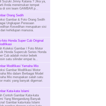
il Suzuki Jimny Katana ? Jika ya,
arti Anda menemukan tempat
na di sini team GAMBAR.p...
bar Orang Sedih
eksi Gambar & Foto Orang Sedih
agai Ungkapan Perasaan
edihan Kesedihan merupakan sisi
n dari kehidupan manusia.
o-foto Honda Super Cub Original
odifikasi
lah Koleksi Gambar / Foto Motor
sik Honda Supercub Series Honda
er Cub adalah motor bebek
in satu silinder empat la...
bar Modifikasi Yamaha Mio
eksi Gambar Modifikasi Motor
aha Mio dalam Berbagai Model
aha Mio merupakan salah satu
or matic yang banyak digemari.
bar Kata-kata Islami
lah Contoh Gambar Kata-kata
ami Yang Mengandung Banyak
na! Gambar kata-kata Islami
lah gambar dengan sajian kata-