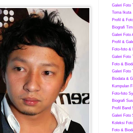
Galeri Foto
Toma Ikuta
Profil & Fot
Biografi Ti
Galeri Foto 
Profil & Ga
Foto-foto &
Galeri Foto 
Foto & Biod
Galeri Foto 
Biodata & Ga
Kumpulan F
Foto-foto Sy
Biografi Su
Profil Band
Galeri Foto 
Koleksi Fo
Foto & Biod