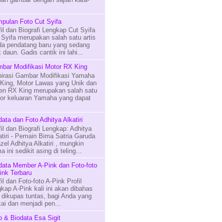
pulan Foto Cut Syifa
fil dan Biografi Lengkap Cut Syifa
 Syifa merupakan salah satu artis
a pendatang baru yang sedang
 daun. Gadis cantik ini lahi...
bar Modifikasi Motor RX King
pirasi Gambar Modifikasi Yamaha
King, Motor Lawas yang Unik dan
en RX King merupakan salah satu
or keluaran Yamaha yang dapat
data dan Foto Adhitya Alkatiri
fil dan Biografi Lengkap: Adhitya
atiri - Pemain Bima Satria Garuda
zel Adhitya Alkatiri , mungkin
 ini sedikit asing di teling...
data Member A-Pink dan Foto-foto
ink Terbaru
fil dan Foto-foto A-Pink Profil
gkap A-Pink kali ini akan dibahas
 dikupas tuntas, bagi Anda yang
i dan menjadi pen...
o & Biodata Esa Sigit