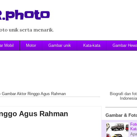
.photo
to unik serta menarik.
r Mobil
Motor
Gambar unik
Kata-kata
Gambar Hew
»
Gambar Aktor Ringgo Agus Rahman
Biografi dan f
Indonesia
inggo Agus Rahman
Gambar & Foto
Fot
Kat
Apa