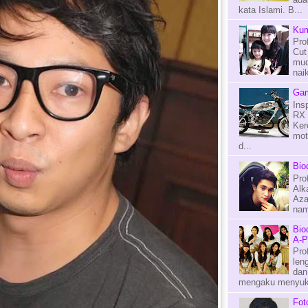
kata Islami. B...
Kum
Pro
Cut
mud
naik
Gam
Ins
RX 
Ker
mot
d...
Bio
Pro
Alk
Aza
nama
Bio
A-P
Pro
len
dan
mengaku menyuka
Fot