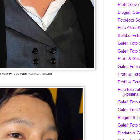
Profil Stev
Biografi St
Foto-foto S
Foto Aktor 
Koleksi Fot
Galeri Foto
Galeri Foto
Profil & Ga
Galeri Foto
Profil & Fot
i Foto Ringgo Agus Rahman terbaru
Profil & Fot
Foto-foto Si
(Rosiana 
Galeri Foto 
Galeri Foto
Biografi & 
Galeri Foto
Biodata & G