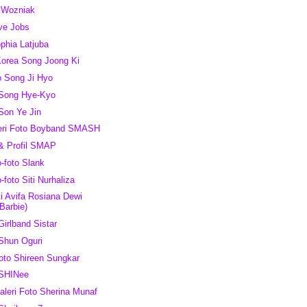
e Wozniak
eve Jobs
ophia Latjuba
Korea Song Joong Ki
o Song Ji Hyo
 Song Hye-Kyo
 Son Ye Jin
leri Foto Boyband SMASH
 & Profil SMAP
o-foto Slank
o-foto Siti Nurhaliza
ti Avifa Rosiana Dewi
Barbie)
Girlband Sistar
 Shun Oguri
Foto Shireen Sungkar
 SHINee
aleri Foto Sherina Munaf