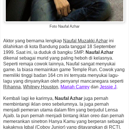
Foto Naufal Azhar
Aktor yang bernama lengkap
Naufal Muzakki Azhar
ini
dilahirkan di kota Bandung pada tanggal 18 September
1999. Saat ini, ia duduk di bangku SMP.
Naufal Azhar
dikenal sebagai murid yang paling heboh di kelasnya.
Seperti remaja cowok lainnya, Naufal sangat menyukai
game. Ia biasa memainkan game Temple Run. Cowok yang
memiliki tinggi badan 164 cm ini ternyata menyukai lagu-
lagu yang dinyanyikan oleh penyanyi mancanegara seperti
Rihanna
,
Whitney Houston
,
Mariah Carrey
dan
Jessie J
.
Kembali lagi ke karirnya,
Naufal Azhar
juga pernah
membintangi iklan oreo sebelumnya. Ia juga pernah
menjadi pemeran utama dalam film yang berjudul Lensa
Ajaib. Ia pun pernah menjadi bintang iklan oreo dan pernah
memerankan sinetron Hanya Kamu yang berperan sebagai
kakaknya Iqbal (Coboy Junior) yang ditayangkan di RCTI.